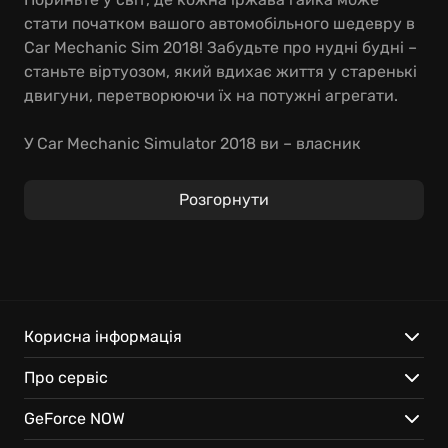
стати початком вашого автомобільного шедевру в
Car Mechanic Sim 2018! Забудьте про нудні будні –
станьте віртуозом, який вдихає життя у старенькі
двигуни, перетворюючи їх на потужні агрегати.
У Car Mechanic Simulator 2018 ви – власник
автомайстерні, де кожен день – це новий виклик:
від заміни зношених гальмівних колодок до
Розгорнути
встановлення турбонаддуву, що змусить будь-яке
авто літати! Розширюйте свою справу, шукайте
унікальні запчастини на звалищах. Відтепер
кожен може відчути себе у вирі автомобільного
ремонту 2018, де на вас чекають понад 40
ліцензованих моделей авто, купа інструментів для
Корисна інформація
реалізації найшаленіших ідей.
Про сервіс
Особливості гри:
GeForce NOW