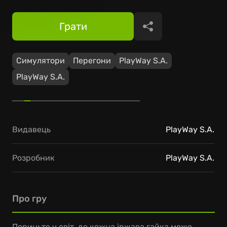
Грати
Поділитися
Симулятори
Перегони
PlayWay S.A.
PlayWay S.A.
Видавець
PlayWay S.A.
Розробник
PlayWay S.A.
Про гру
Пориньте у світ, де кожна іржава гайка може