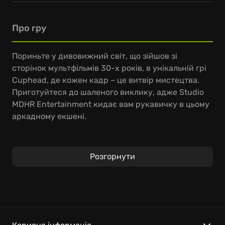
Про гру
Пориньте у дивовижний світ, що зійшов зі
сторінок мультфільмів 30-х років, в унікальній грі
Cuphead, де кожен кадр – це витвір мистецтва.
Приготуйтеся до шаленого виклику, адже Studio
MDHR Entertainment кидає вам рукавичку в цьому
аркадному екшені.
У цій грі вам належить битися з неймовірними
босами, використовуючи всю свою спритність та
Розгорнути
реакцію. Керуйте Капхедом або Магменом у
режимі для одного гравця чи разом із другом у
локальному кооперативі, досліджуйте дивакуваті
світи, збирайте нову зброю та вивчайте потужні
суперприйоми. Якщо ви шукаєте ігри, стилізовані
як Cuphead
, то ця гра стане справжньою