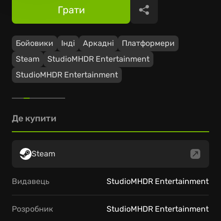
Грати
Поділитися
Бойовики
Інді
Аркадні
Платформери
Steam
StudioMHDR Entertainment
StudioMHDR Entertainment
Де купити
Steam
Видавець
StudioMHDR Entertainment
Розробник
StudioMHDR Entertainment