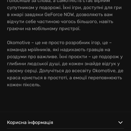
голосніше за слова, а самотність стає вірним
супутником у подорожі. Їхні ігри, доступні для гри
в хмарі завдяки GeForce NOW, дозволяють вам
відчути себе частиною чогось більшого, навіть
граючи на мобільному пристрої.
Okomotive – це не просто розробник ігор, це –
команда мрійників, які надихають гравців на
роздуми про важливе. Їхні проєкти – це подорож у
глибини людської душі, де кожен знайде відгук у
своєму серці. Долучіться до всесвіту Okomotive, де
краса криється в простоті, а емоції переповнюють
кожен піксель.
Корисна інформація