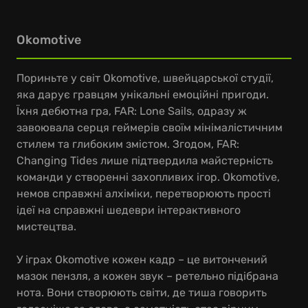
Okomotive
Пориньте у світ Okomotive, швейцарської студії,
яка дарує гравцям унікальні емоційні пригоди.
Їхня дебютна гра, FAR: Lone Sails, одразу ж
завоювала серця геймерів своїм мінімалістичним
стилем та глибоким змістом. Згодом, FAR:
Changing Tides лише підтвердила майстерність
команди у створенні захопливих ігор. Okomotive,
немов справжні алхіміки, перетворюють прості
ідеї на справжні шедеври інтерактивного
мистецтва.
У іграх Okomotive кожен кадр – це витончений
мазок пензля, а кожен звук – ретельно підібрана
нота. Вони створюють світи, де тиша говорить