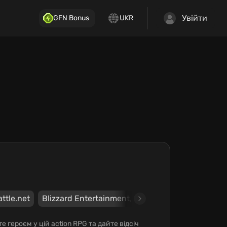
Увійти
GFN Bonus
UKR
ttle.net
Blizzard Entertainment, Inc.
Blizzard Entertai
е героєм у цій action RPG та дайте відсіч