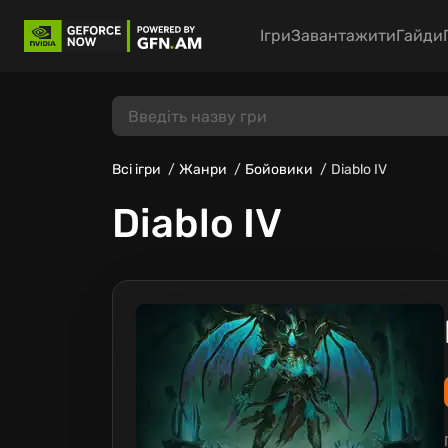
Ігри
Завантажити
Гайди
Всі ігри
Жанри
Бойовики
Diablo IV
Diablo IV