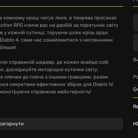
на кожному кроці чатує лихо, а темрява просякає
tion RPG кличе вас на двобій за порятунок світу
в у кожній сутичці, торуючи шлях крізь орди
Diablo 4, саме час ознайомитися з численними
більше!
В
рили справжній шедевр, де кожен знайде собі
ки, досліджуйте моторошні куточки світу,
Р
е плечем до плеча з іншими гравцями, разом
ться секретами ефективних збірок для Diablo IV,
О
емонструючи справжню майстерність!
Re
ломній історії, де зрада ходить рука об руку з
озгорнути
H
сього Санктуарію.
ори, від спекотних пустель до крижаних вершин –