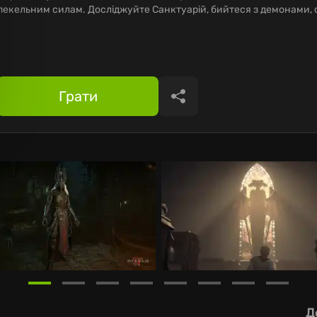
пекельним силам. Досліджуйте Санктуарій, бийтеся з демонами, 
Грати
Поділитися
Д