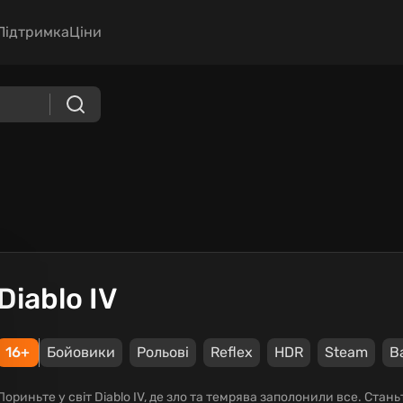
Підтримка
Ціни
Diablo IV
16+
Бойовики
Рольові
Reflex
HDR
Steam
Ba
Пориньте у світ Diablo IV, де зло та темрява заполонили все. Станьт