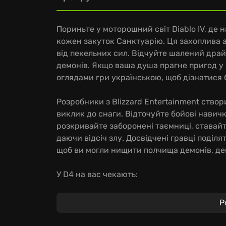
Пориньте у моторошний світ Diablo IV, де 
кожен закуток Санктуарію. Ця захоплива ac
від пекельних сил. Відчуйте шалений драй
демонів. Якщо ваша душа прагне пригод у 
оглядами гри українською, щоб дізнатися 
Розробники з Blizzard Entertainment ство
виклик до снаги. Відточуйте бойові навич
розкривайте заборонені таємниці, ставайт
даючи відсіч злу. Досвідчені гравці поділя
щоб ви могли нищити полчища демонів, д
У D4 на вас чекають:
Насамперед, зустріч із самою Ліліт у карко
Р
інтригою, а ваша стежка визначить долю в
Крім того, на вас чекають небачені прост