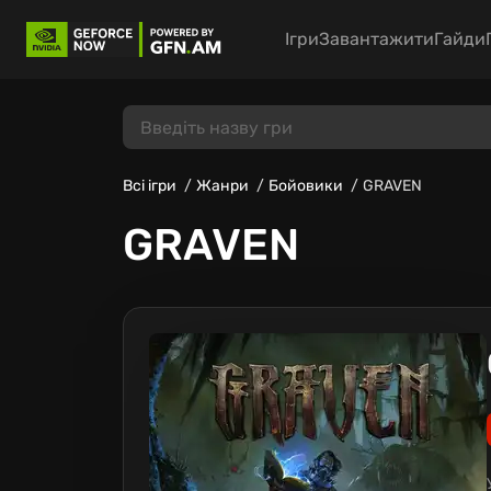
Ігри
Завантажити
Гайди
Всі ігри
Жанри
Бойовики
GRAVEN
GRAVEN