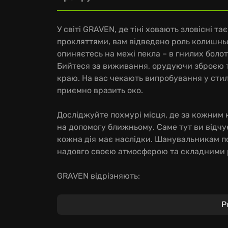
У світі GRAVEN, де тіні ховають зловісні т
прокляттями, вам відведено роль колишн
опиняєтесь на межі пекла – в гнилих боло
Бийтеся за виживання, орудуючи зброєю т
краю. На вас чекають випробування у стил
приємно вразить око.
Досліджуйте похмурі місця, де за кожним 
на допомогу ближньому. Саме тут ви відчу
кожна дія має наслідки. Шанувальникам п
надовго своєю атмосферою та складними 
GRAVEN відрізняють:
Впізнаваний стиль персонажів від легенда
Р
Моторошна атмосфера, створена завдяки оз
та Dusk.