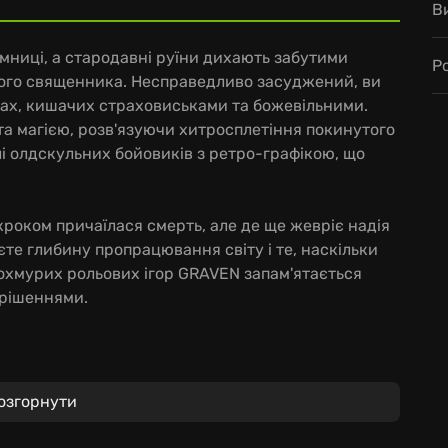
В
аємниці, а стародавні руїни дихають забутими
Р
ього священника. Несправедливо засуджений, ви
тах, кишачих страховиськами та божевільними.
а магією, розв'язуючи хитросплетіння покинутого
і олдскульних бойовиків з ретро-графікою, що
кроком причаїлася смерть, але де ще жевріє надія
єте глибину пропрацювання світу і те, наскільки
охмурих рольових ігор GRAVEN запам'ятається
рішеннями.
рного Чака Джонса (Duke Nukem 3D, Half-Life).
озгорнути
вучці Стефана Вейта, голосу Blood, Fire Emblem