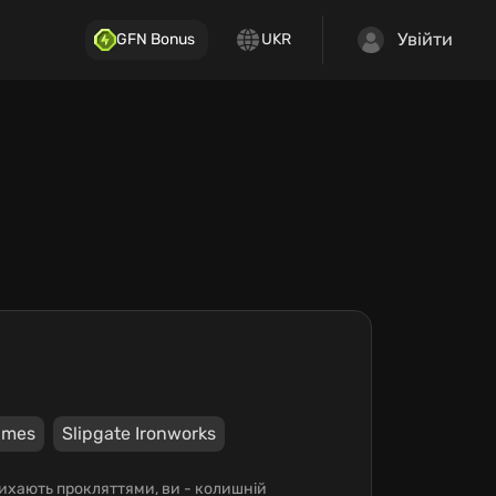
Увійти
GFN Bonus
UKR
ames
Slipgate Ironworks
дихають прокляттями, ви - колишній