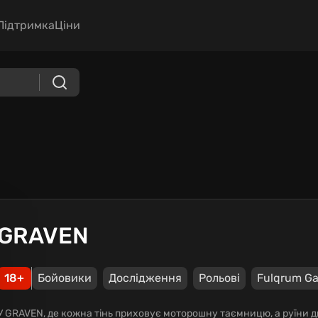
Підтримка
Ціни
GRAVEN
18+
Бойовики
Дослідження
Рольові
Fulqrum G
У GRAVEN, де кожна тінь приховує моторошну таємницю, а руїни 