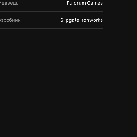
идавець
Fulqrum Games
озробник
Slipgate Ironworks