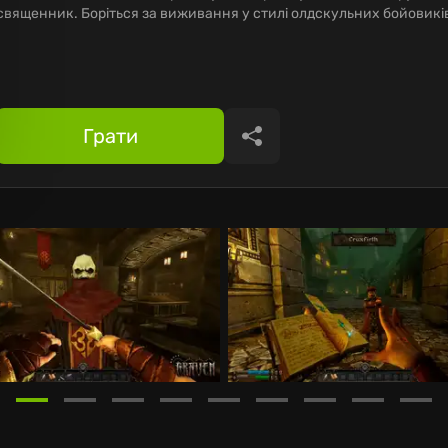
священник. Боріться за виживання у стилі олдскульних бойовикі
Грати
Поділитися