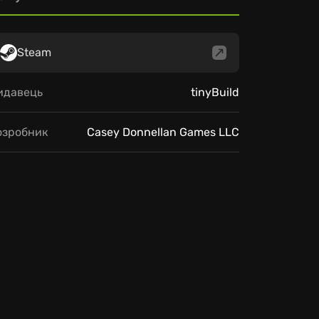
Steam
идавець
tinyBuild
озробник
Casey Donnellan Games LLC