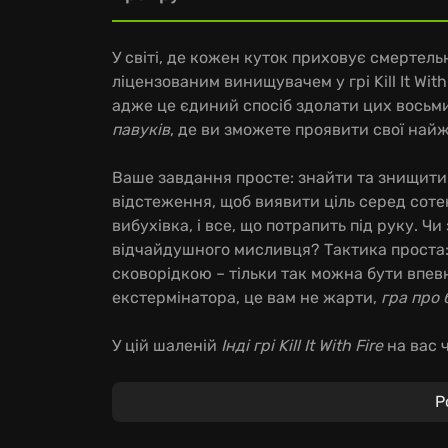
У світі, де кожен куток приховує смертельн
ліцензованим винищувачем у грі Kill It Wit
адже це єдиний спосіб здолати цих восьм
павуків
, де ви зможете проявити свої найж
Ваше завдання просте: знайти та знищити
відстеження, щоб виявити ціль серед сотень
вибухівка, і все, що потрапить під руку. Ч
відчайдушного мисливця? Тактика проста:
сковорідкою – тільки так можна бути впев
екстермінатора, це вам не жарти,
гра про 
У цій шаленій
Інді грі Kill It With Fire
на вас 
Арсенал зброї, що постійно розширюється:
Р
Інтерактивне оточення: кожна річ може с
Розмаїття павуків: кожен вид вимагає осо