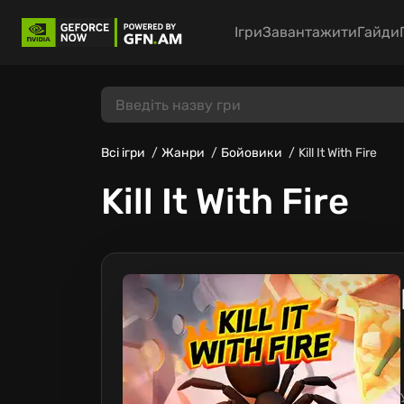
Ігри
Завантажити
Гайди
Всі ігри
Жанри
Бойовики
Kill It With Fire
Kill It With Fire