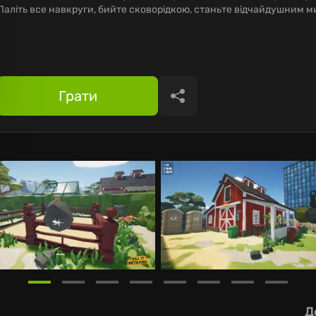
Паліть все навкруги, бийте сковорідкою, станьте відчайдушним 
Грати
Поділитися
Д