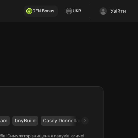
Увійти
GFN Bonus
UKR
eam
tinyBuild
Casey Donnellan Games LLC
фобів! Симулятор знищення павуків кличе!