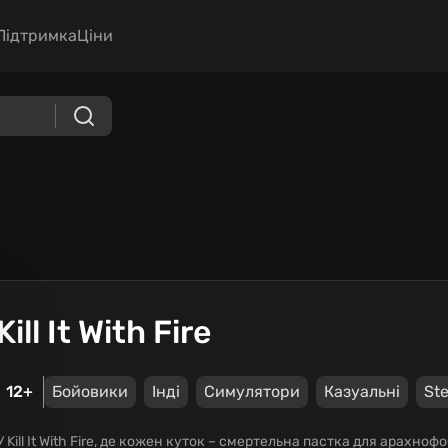
Підтримка
Ціни
Kill It With Fire
12+
Бойовики
Інді
Симулятори
Казуальні
St
У Kill It With Fire, де кожен куток – смертельна пастка для арахно