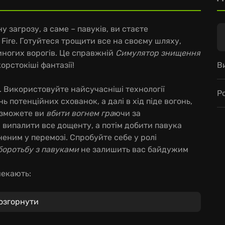
у загрозу, а саме – павуків, ви стаєте
h Fire. Готуйтеся трощити все на своєму шляху,
иногих ворогів. Це справжній
Симулятор знищення
В
орстокіші фантазії!
. Використовуйте найсучасніші технології
Р
 потенційних схованок, а далі в хід піде вогонь,
и зможете ви
вбити вогнем гра
ючи за
 випалити все дощенту, а потім добити павука
неним у перемозі. Спробуйте себе у ролі
боротьбу з павуками
не залишить вас байдужим
чекають:
 від звичайного вогнемета до шалених пристроїв.
озгорнути
тати вашою зброєю або частиною пастки.
бливого підходу для знищення.