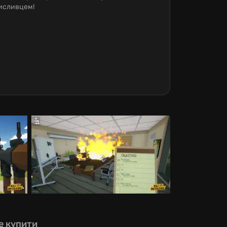
мисливцем!
е купити