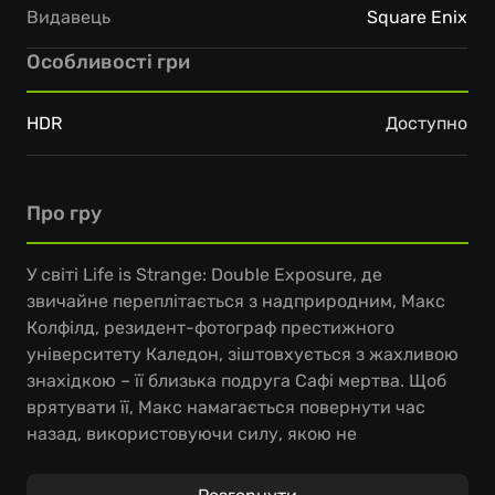
Видавець
Square Enix
Особливості гри
HDR
Доступно
Про гру
У світі Life is Strange: Double Exposure, де
звичайне переплітається з надприродним, Макс
Колфілд, резидент-фотограф престижного
університету Каледон, зіштовхується з жахливою
знахідкою – її близька подруга Сафі мертва. Щоб
врятувати її, Макс намагається повернути час
назад, використовуючи силу, якою не
користувалася роками. Замість цього вона
відкриває шлях до паралельної реальності, де