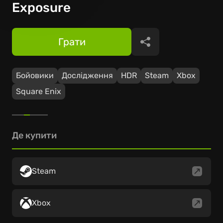
Exposure
Грати
Поділитися
Бойовики
Дослідження
HDR
Steam
Xbox
Square Enix
Де купити
Steam
Xbox