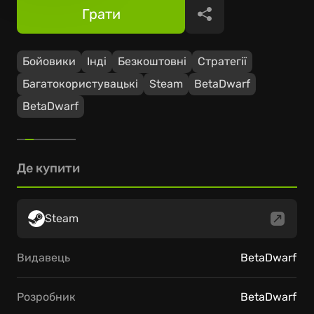
Грати
Поділитися
Бойовики
Інді
Безкоштовні
Стратегії
Багатокористувацькі
Steam
BetaDwarf
BetaDwarf
Де купити
Steam
Видавець
BetaDwarf
Розробник
BetaDwarf