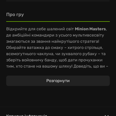
Про гру
Відкрийте для себе шалений світ
Minion Masters
,
де амбіційні командири з усього мультивсесвіту
змагаються за звання найкрутішого стратега!
Обирайте ватажка до смаку – хитрого стрільця,
всемогутнього чаклуна, чи зухвалого рубаку – та
зберіть войовничу банду, щоб дати прочуханки
тим, хто стане на вашому шляху! Доведіть, що ви –
справжній гуру тактики, здатний перехитрити
будь-кого у цій дивовижній
грі міньйонів
.
Розгорнути
Пориньте у вир головоломних битв, де стрімкий
декбілдинг зустрічається з хитрим захистом
фортеці, у компанії вірних друзів або сам-на-сам.
Зберіть карколомну колекцію з понад двохсот
унікальних карт, кожна з яких додасть вашій