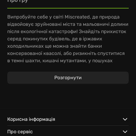
Про гру
Випробуйте себе у світі Miscreated, де природа
відвойовує зруйновані міста та мальовничі долини
після екологічної катастрофи! Знайдіть прихисток
серед покинутих будівель, де в іржавих
холодильниках ще можна знайти банки
консервованої квасолі, або ризикніть спуститися
в темні шахти, кишачі мутантами, у пошуках
цінних ресурсів, що дозволяє частково пережити
Міскріейтед проходження. Чи станете ви тим, хто
Розгорнути
виживе?
Кожна мить – це виклик. Вам потрібно полювати
на диких тварин, але будьте обережні, адже і вони
можуть стати агресорами, особливо, якщо ви не
подбали про належний захист. Будуйте: створіть
Корисна інформація
міцний саморобний лук для захисту від диких
Про сервіс
звірів, сокиру для нарубки дров та зберіть