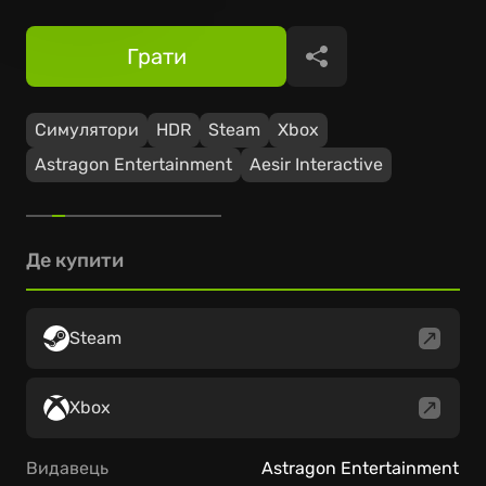
Грати
Поділитися
Симулятори
HDR
Steam
Xbox
Astragon Entertainment
Aesir Interactive
Де купити
Steam
Xbox
Видавець
Astragon Entertainment