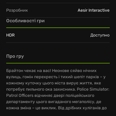
Розробник
Aesir Interactive
Особливості гри
HDR
Доступно
Про гру
Брайтон чекає на вас! Неонове сяйво нічних
вулиць, гомін перехресть і тихий шепіт парків – у
кожному куточку цього міста вирує життя, яке
потребує пильного ока захисника. Police Simulator:
Patrol Officers відчиняє двері поліцейського
департаменту цього вигаданого мегаполісу, де
кожна зміна – це виклик. Від дрібних хуліганів до
серйозних злочинців – тут ви відчуєте, як це воно,