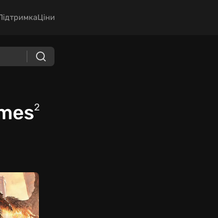
Підтримка
Ціни
ames
2