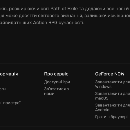
, розширюючи світ Path of Exile та додаючи все нові й 
ія може досягти світового визнання, залишаючись вірною
 найвидатніших Action RPG сучасності.
формація
Про сервіс
GeForce NOW
Доступні ігри
Завантажити для
Windows
оги
Зв'язатися з
нами
Завантажити для
macOS
і пристрої
Завантажити для
Android
Грати в браузері