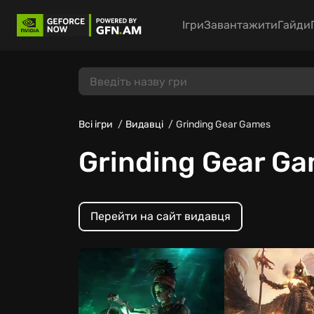
Ігри
Завантажити
Гайди
Всі ігри
Видавці
Grinding Gear Games
Grinding Gear G
Перейти на сайт видавця