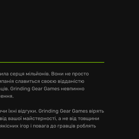
орила серця мільйонів. Вони не просто
омпанія славиться своєю відданістю
ців. Grinding Gear Games невпинно
нення.
и їхні відгуки. Grinding Gear Games вірять
від вашої майстерності, а не від товщини
кісних ігор і повага до гравців роблять