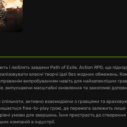
ють і люблять завдяки Path of Exile, Action RPG, що підк
реалізовувати власні творчі ідеї без жодних обмежень. К
справжнім випробуванням навіть для найзапекліших грав
le, випускаючи масштабні оновлення та захопливі допов
спільноти, активно взаємодіючи з гравцями та враховуюч
алишається free-to-play грою, де перемога залежить лише 
івні умови для звершень. Їхня пристрасть до створення я
их компаній в індустрії.