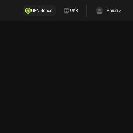
Увійти
GFN Bonus
UKR