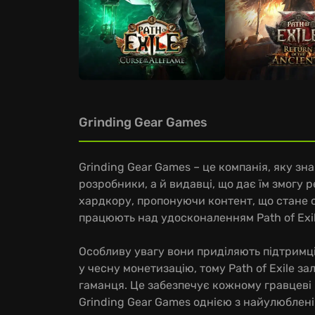
Grinding Gear Games
Grinding Gear Games – це компанія, яку зна
розробники, а й видавці, що дає їм змогу 
хардкору, пропонуючи контент, що стане 
працюють над удосконаленням Path of Exi
Особливу увагу вони приділяють підтримці 
у чесну монетизацію, тому Path of Exile з
гаманця. Це забезпечує кожному гравцеві р
Grinding Gear Games однією з найулюбленіш