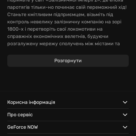
паротягів тільки-но починає свій переможний хід!
Станьте кмітливим підприємцем, візьміть під
контроль невелику залізничну компанію на зорі
1800-х і перетворіть свої локомотиви на
справжніх економічних велетнів, будуючи
розгалужену мережу сполучень між містами та
підприємствами.
Розгорнути
Відчуйте себе справжнім залізничним магнатом,
розширюючи свою імперію залізниць, зводячи
мости та прокладаючи тунелі, щоб обігнати
конкурентів. У вашому розпорядженні 60
історичних локомотивів, готових везти вантажі та
пасажирів через епоху промислової революції. Ті,
Корисна інформація
хто шукають найкращі стратегії 2024 року, будуть
Про сервіс
приємно вражені глибиною та можливостями, які
відкриває ця гра. Розбудовуйте власну залізничну
GeForce NOW
державу, керуючи економічними потоками та