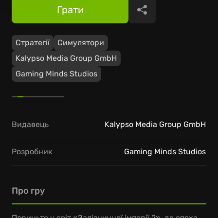
Грати
Поділитися
Стратегії
Симулятори
Kalypso Media Group GmbH
Gaming Minds Studios
Видавець
Kalypso Media Group GmbH
Розробник
Gaming Minds Studios
Про гру
Пориньте у світ «Залізничної імперії 2», де епоха