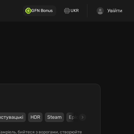
Увійти
GFN Bonus
UKR
стувацькі
HDR
Steam
Epic Games Store
Bethesd
е Тамріель, бийтеся з ворогами, створюйте