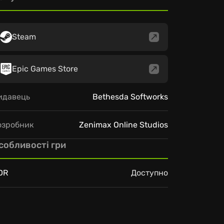
Steam
Epic Games Store
идавець
Bethesda Softworks
озробник
Zenimax Online Studios
собливості гри
DR
Доступно