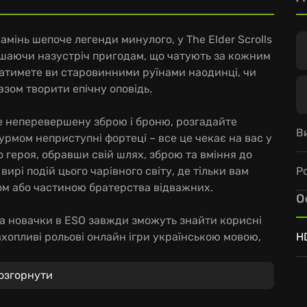
амінь шепоче легенди минулого, у The Elder Scrolls
рушаючи назустріч пригодам, що чатують за кожним
катимете ви старовинними руїнами наодинці, чи
азом творити епічну оповідь.
те неперевершену зброю і броню, розгадайте
В
урмом неприступні фортеці – все це чекає на вас у
го героя, обравши свій шлях, зброю та вміння до
Р
вирі подій цього чарівного світу, де тільки вам
ком або частиною братерства відважних.
О
, а новачки в ESO завжди зможуть знайти корисні
ахопливі рольові онлайн ігри українською мовою,
H
 кожен може відчути себе вільним у своїх діях та
укачами пригод, щоб здолати найскладніші
озгорнути
бних PvP-битвах, де сотні воїнів змагаються за
 у славетній The Elder Scrolls Online і впишіть