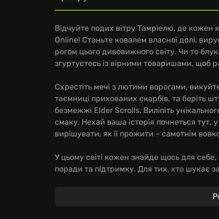
Відчуйте подих вітру Тамріелю, де кожен к
Online! Станьте ковалем власної долі, ви
рогом цього дивовижного світу. Чи то блу
згуртуєтесь із вірними товаришами, щоб р
Схрестіть мечі з лютими ворогами, викуй
таємниці прихованих скарбів, та беріть шт
безмежжі Elder Scrolls. Виліпіть унікально
смаку. Нехай ваша історія почнеться тут, у 
вирішувати, як її прожити – самотнім вов
У цьому світі кожен знайде щось для себе
поради та підтримку. Для тих, хто шукає з
TESO стане справжнім відкриттям, адже тут
виборі шляху! З'єднайте сили з іншими ш
Р
підземелля, або ж станьте до лав у масшта
першість. Приєднайтеся до мільйонів гравців