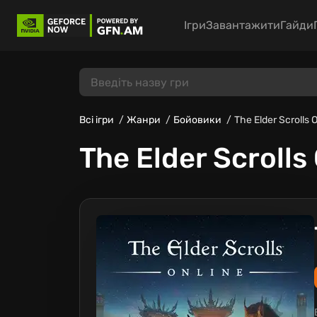
Ігри
Завантажити
Гайди
Всі ігри
Жанри
Бойовики
The Elder Scrolls 
The Elder Scrolls