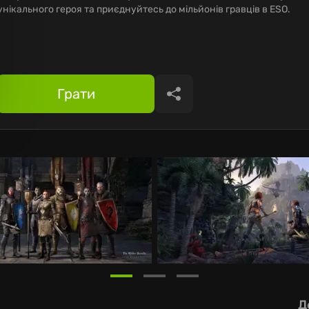
унікального героя та приєднуйтесь до мільйонів гравців в ESO.
Грати
Поділитися
Д