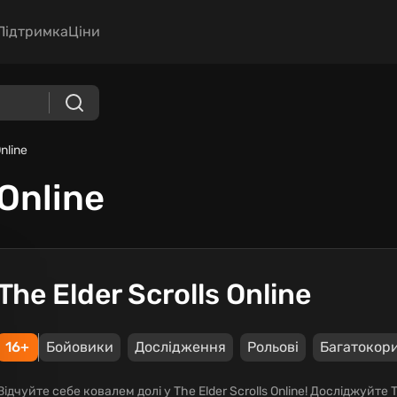
Підтримка
Ціни
Online
 Online
The Elder Scrolls Online
16+
Бойовики
Дослідження
Рольові
Багатокори
Відчуйте себе ковалем долі у The Elder Scrolls Online! Досліджуйт