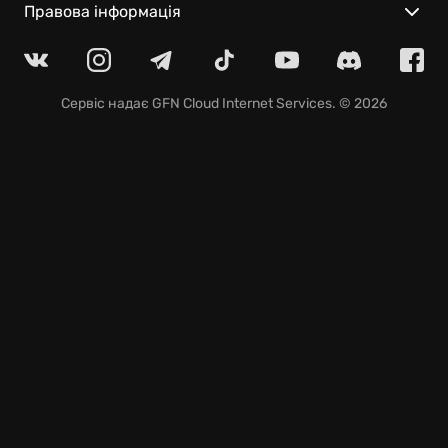
для тих, хто не боїться втопити педаль газу в
Правова інформація
підлогу. Особливості гри:
Міряйтеся силами з друзями у мультиплеєрі,
відчуйте смак справжньої конкуренції.
Сервіс надає
GFN Cloud Internet Services
. © 2026
Не стримуйте фантазію, будуйте запаморочливі
траси та діліться ними з іншими шанувальниками
Тракманія Турбо!
Пориньте у вир яскравої графіки та вибухового
саундтреку – атмосфера просто зносить дах!
Якщо душа прагне нестримних перегонів, де
адреналін зашкалює, то Trackmania Turbo – це
топчик! Не проґавте шанс відчути захват від
швидкості на трасах TM Turbo й увійти в легенди
віртуального автоспорту!