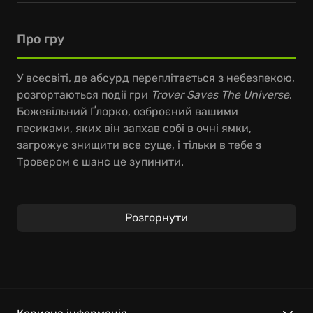
Про гру
У всесвіті, де абсурд переплітається з небезпекою,
розгортаються події гри
Trover Saves The Universe
.
Божевільний Ґлорко, озброєний вашими
песиками, яких він запхав собі в очні ямки,
загрожує знищити все суще, і тільки в тебе з
Тровером є шанс це зупинити.
Вирушайте в шалену мандрівку, де на вас
чекають несподівані головоломки, дивакуваті
Розгорнути
персонажі та безліч можливостей для
дослідження. Керуйте Тровером, фіолетовим
монстриком з очними ямками, який не в захваті
від перспективи рятувати світ (і тебе також!). Чи
зможете ви порозумітися та покласти край хаосу?