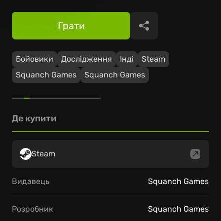
Грати
Поділитися
Бойовики
Дослідження
Інді
Steam
Squanch Games
Squanch Games
Де купити
Steam
Видавець
Squanch Games
Розробник
Squanch Games