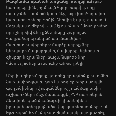
Բազմամարդական առցանց խաղերում
դուք
կարող եք լինել ոչ միայն հզոր ռազմիկ, որը
առաջինն է մտնում կռվի մեջ, այլև խորհրդավոր
կախարդ, որն իր թիմին հեռվից է պաշտպանում
մոգական ուժերով։ Կամ էլ դառնաք հմուտ բուժող,
որի շնորհիվ ձեր ընկերները կարող են
հաղթահարել անգամ ամենադժվար
մարտահրավերները։ Բարձրացրեք ձեր
կերպարի մակարդակը, հավաքեք լեգենդար
զենքեր և զրահներ, բացահայտեք նոր
հմտություններ և դարձեք անհաղթելի:
Մեր խաղերում դուք կգտնեք զբաղմունք ըստ Ձեր
նախասիրության. դուք կարող եք խորասուզվել
գաղտնիքներով ու գանձերով լի անծայրածիր
աշխարհների մեջ, մասնակցել PVP մարտերին,
ձևավորել կամ միանալ գիլդիաներին և
իրականացնել լայնածավալ պատերազմներ։ Իսկ
եթե ուզում եք հանգիստ ժամանակ անցկացնել,