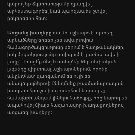
կարող եք ձկնորսությամբ զբաղվել,
արհեստագործել կամ պարզապես շփվել
ընկերների հետ։
Առցանց խաղերը
դա մի աշխարհ է, որտեղ
արկածները երբեք չեն ավարտվում,
համագործակցությունը բերում է հաղթանակներ,
իսկ մրցակցությունը ստիպում է դառնալ ավելի
լավը: Միացե՛ք մեզ և ստեղծե՛ք Ձեր սեփական
լեգենդը վիրտուալ աշխարհներում, որոնք
անընդհատ զարգանում են ու լի են
անակնկալներով: Ընկղմվեք բազմամարդական
խաղերի հրաշալի աշխարհում և զգացեք
համայնքի անդամ լինելու հաճույքը, որը կարող են
ապահովել միայն հազարավոր խաղացողներով
առցանց խաղերը: