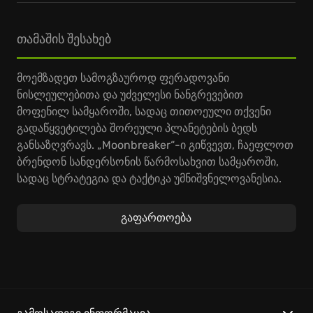
თამაშის შესახებ
მოემზადეთ სამოგზაუროდ ფერადოვანი
ნისლეულებითა და უძველესი ნანგრევებით
მოფენილ სამყაროში, სადაც თითოეული თქვენი
გადაწყვეტილება შორეული პლანეტების ბედს
განსაზღვრავს. „Moonbreaker“-ი გიწვევთ, ჩაეფლოთ
ბრენდონ სანდერსონის წარმოსახვით სამყაროში,
სადაც სტრატეგია და ტაქტიკა უმნიშვნელოვანესია.
იზრუნეთ თქვენი უნიკალური ხომალდების
გაუმჯობესებაზე, რაც თქვენს სტრატეგიულ უნარებს
გაფართოება
საგრძნობლად გაზრდის.
გაემართეთ კოსმოსური ბრძოლების ეპიკურ
ასპარეზზე და სათავეში ჩაუდექით თქვენს რაზმს,
რომელსაც გამარჯვებისკენ მიუძღვით!
„Moonbreaker“-ი გთავაზობთ სტრატეგიული