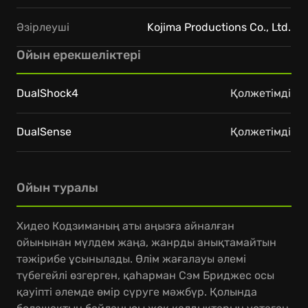
Әзірлеуші
Kojima Productions Co., Ltd.
Ойын ерекшеліктері
DualShock4
Қолжетімді
DualSense
Қолжетімді
Ойын туралы
Хидео Кодзиманың аты аңызға айналған
ойынынан мүлдем жаңа, жанрды анықтамайтын
тәжірибе ұсынылады. Өлім жағалауы әлемі
түбегейлі өзгерген, қаһарман Сэм Бриджес осы
қауіпті әлемде өмір сүруге мәжбүр. Қолында