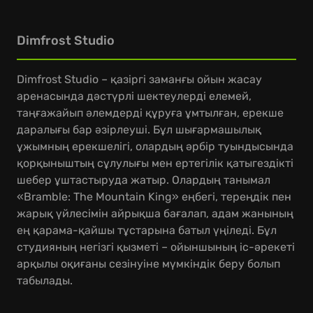
Dimfrost Studio
Dimfrost Studio – қазіргі заманғы ойын жасау
аренасында дәстүрлі шектеулерді елемей,
таңғажайып әлемдерді құруға ұмтылған, ерекше
даралығы бар әзірлеуші. Бұл шығармашылық
ұжымның ерекшелігі, олардың әрбір туындысында
қорқыныштың сұлулығы мен ертегілік қатыгездікті
шебер ұштастыруда жатыр. Олардың танымал
«Bramble: The Mountain King» еңбегі, тереңдік пен
жарық үйлесімін айрықша бағалап, адам жанының
ең қарама-қайшы тұстарына батыл үңіледі. Бұл
студияның негізгі қызметі – ойыншының іс-әрекеті
арқылы оқиғаны сезінуіне мүмкіндік беру болып
табылады.