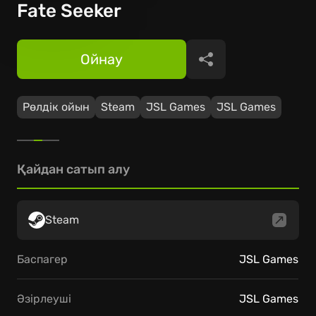
Fate Seeker
Ойнау
Бөлісу
Рөлдік ойын
Steam
JSL Games
JSL Games
Қайдан сатып алу
Steam
Баспагер
JSL Games
Әзірлеуші
JSL Games