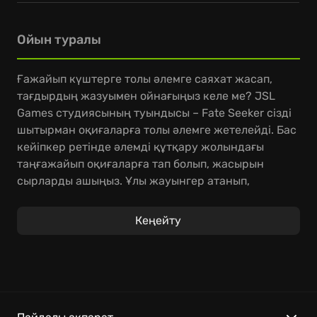
Ойын туралы
Ғажайып күштерге толы әлемге саяхат жасап,
тағдырдың жазуымен ойнағыңыз келе ме? JSL
Games студиясының туындысы – Fate Seeker сізді
шытырман оқиғаларға толы әлемге жетелейді. Бас
кейіпкер ретінде әлемді құтқару жолындағы
таңғажайып оқиғаларға тап болып, жасырын
сырларды ашыңыз. Ұлы жауынгер атанып,
қаһармандықпен күресің бе, әлде данагөй аскет
болып, тыныштық табасыз ба – бұл сіздің
Кеңейту
таңдауыңыз!
"Тағдыр іздеуші" ретінде сіздің әрбір шешіміңіз
оқиғаның соңын өзгертеді. Қарсыластарыңызды
жеңіп, жаңа достар табыңыз, махаббат
хикаяларына тап болыңыз. "Fate Seeker ойынында"