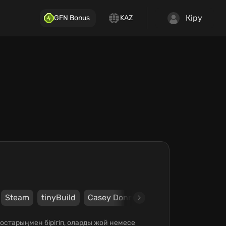
Кіру
GFN Bonus
KAZ
Steam
tinyBuild
Casey Donnellan Games LLC
 Достарыңмен бірігіп, оларды жой немесе