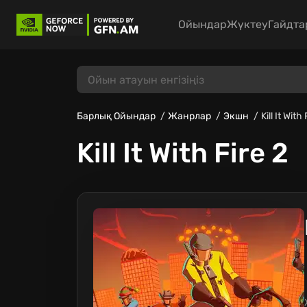
Ойындар
Жүктеу
Гайдта
Барлық Ойындар
Жанрлар
Экшн
Kill It With
Kill It With Fire 2