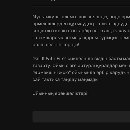
Мультикүллі әлемге қош келдіңіз, онда өр
өрмекшілерден құтылудың жолын іздеуде. Енд
кеңістікті кесіп өтіп, әрбір сегіз аяқты қау
ғаламшарлық соғысқа қарсы тұрыңыз неме
рөлін сезініп көріңіз!
"Kill It With Fire" сиквелінде сіздің бас
тазарту. Ойын сізге әртүрлі құралдар мен
"Өрмекшіні жою" ойынында әрбір қарудың ө
сай тактика таңдау маңызды.
Ойынның ерекшеліктері:
Төрт ойыншыға дейін онлайн режимінде б
кампания.
Wild West-тен бастап өрмекшілердің пайда
зерттеуге болады.