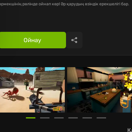
өрмекшінің рөлінде ойнап көр! Әр қарудың өзіндік ерекшелігі бар.
Ойнау
Бөлісу
Қ