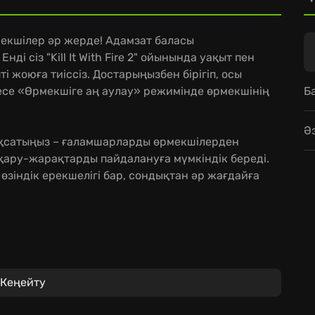
мекшілер әр жерде! Адамзат баласы
і сіз "Kill It With Fire 2" ойынында уақыт пен
іпті жоюға тиіссіз. Достарыңызбен бірігіп, осы
Б
се «Өрмекшіге аң аулау» режимінде өрмекшінің
Ә
ты мақсатыңыз – ғаламшарларды өрмекшілерден
 қару-жарақтарды пайдалануға мүмкіндік береді.
зіндік ерекшелігі бар, сондықтан әр жағдайға
ірге ойнауға болатын толыққанды сюжеттік
Кеңейту
 болу тарихына дейін көптеген әлемдерді