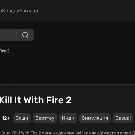
р
Қолдау
Бағалар
 Fire 2
Kill It With Fire 2
12+
Экшн
Зерттеу
Инди
Симуляция
Casual
Жаңа Kill It With Fire 2 ойынында өрмекшілер әлемді жаулап алды!