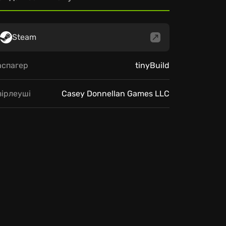
Steam
аспагер
tinyBuild
зірлеуші
Casey Donnellan Games LLC