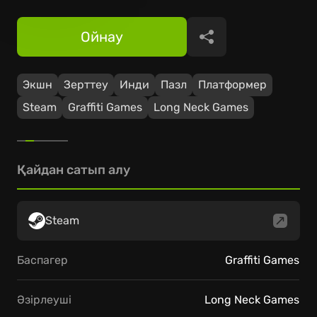
Ойнау
Бөлісу
Экшн
Зерттеу
Инди
Пазл
Платформер
Steam
Graffiti Games
Long Neck Games
Қайдан сатып алу
Steam
Баспагер
Graffiti Games
Әзірлеуші
Long Neck Games