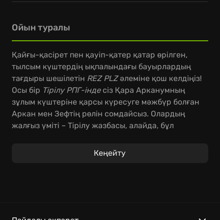
Ойын туралы
Қайғы-қасірет пен қауіп-қатер қатар өрілген,
тылсым күштердің ықпалындағы бауырлардың
тағдыры шешілетін
REZ PLZ
әлеміне қош келдіңіз!
Осы бір
Тірілу РПГ-інде
сіз Қара Арканумның
зұлым күштеріне қарсы күресуге мәжбүр болған
Аркан мен Зефтің рөлін сомдайсыз. Олардың
жалғыз үміті – Тірілу жазбасы, алайда, бұл
қабілетті пайдалану оңай шаруа емес.
Кеңейту
Ойын барысында сіздерді сан алуан сынақтар
күтіп тұр, кей жағдайда ағалы-інілінің бірін
құрбан ету арқылы ғана алға жылжуға тура келеді
– бұл
құрбандыққа негізделген ойынның
басты
ерекшелігі. Өлім – тек қана уақытша кедергі,
өйткені
өлімнен қайта оралу механикасы
ойынның