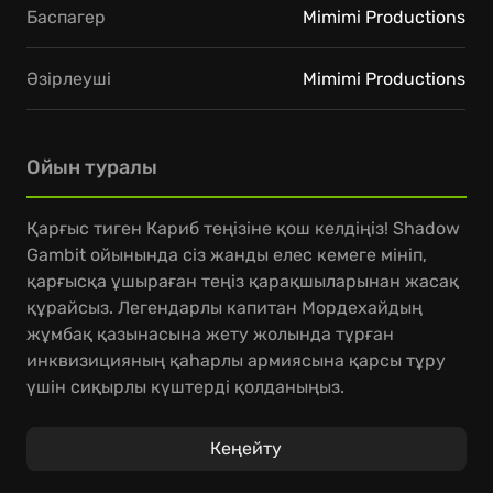
Баспагер
Mimimi Productions
Әзірлеуші
Mimimi Productions
Ойын туралы
Қарғыс тиген Кариб теңізіне қош келдіңіз! Shadow
Gambit ойынында сіз жанды елес кемеге мініп,
қарғысқа ұшыраған теңіз қарақшыларынан жасақ
құрайсыз. Легендарлы капитан Мордехайдың
жұмбақ қазынасына жету жолында тұрған
инквизицияның қаһарлы армиясына қарсы тұру
үшін сиқырлы күштерді қолданыңыз.
Осы жасырын стратегиялық ойында сіздің
Кеңейту
мақсатыңыз – жаудың қамалдарын бұзып өтіп,
олардың артынан жасырын өтіп, экипажыңыздың