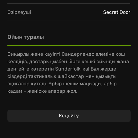
Әзірлеуші
Secret Door
Ойын туралы
Сиқырлы және қауіпті Сандерлендс әлеміне қош
келдіңіз, достарыңызбен бірге кешкі ойынды жаңа
деңгейге көтеретін Sunderfolk-қа! Бұл жерде
сіздерді тактикалық шайқастар мен қызықты
оқиғалар күтеді. Әрбір шешім маңызды, әрбір
қадам – жеңіске апарар жол.
Sunderfolk әлемінде сіз және достарыңыз алты
түрлі кейіпкердің бірін таңдап, төрт ойыншыға
Кеңейту
дейін біріге аласыздар. Әр кейіпкердің өзіне тән
күші мен ойын стилі бар. Сенімді серіктеріңізбен
бірігіп, қадамдық тактикалық шайқастарға