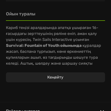
Ойын туралы
Кариб теңізі аралдарында апатқа ұшыраған 16-
ғасырдағы зерттеушінің рөліне еніп, аман қалу
үшін күресің. Twin Sails Interactive ұсынған
Survival: Fountain of Youth ойынында
құралдар
жасап, баспана тұрғызып, көне өркениеттің
құпияларын ашып, өз тағдырыңды шешуге тура
келеді. Аштық, шөлдеу және шаршау сияқты
қиындықтарға төтеп беріп, ақылдылық пен
стратегияны қажет ететін шытырман оқиғаға
Кеңейту
дайын бол.
Бұл ойында сізді аң аулау, ресурстар жинау және
жаңа құралдар жасау арқында тірі қалудың сан
қырлы жолдары күтеді. Уақытты тиімді
пайдаланып, әрбір қадамыңызды ойластырып басу