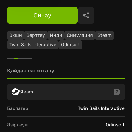
Ойнау
Бөлісу
Экшн
Зерттеу
Инди
Симуляция
Steam
Twin Sails Interactive
Odinsoft
Қайдан сатып алу
Steam
Баспагер
Twin Sails Interactive
Әзірлеуші
Odinsoft