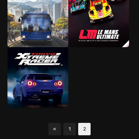
«
1
2
Алдыңғы