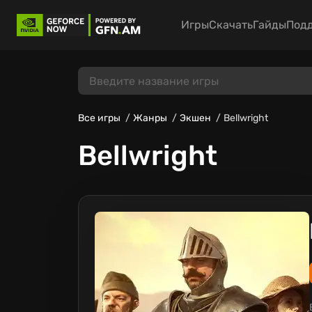
Игры
Скачать
Гайды
Под
Все игры
Жанры
Экшен
Bellwright
Bellwright