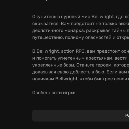
Окунитесь в суровый мир Bellwright, где 
скрываться. Вам предстоит не только выжи
деспотичного монарха, раскрывая тайны 
путешествию, полному опасностей и откр
В Bellwright, action RPG, вам предстоит 
и помогать угнетенным крестьянам, вести
укрепленные базы. Станьте героем, котор
доказывая свою доблесть в бою. Если вам 
новичкам Bellwright, чтобы быстрее освоит
Особенности игры:
Собирайте ресурсы и создавайте предмет
беспощадном мире.
Р
Развивайте свой лагерь, превращая его в
поселениями и освобождайте регионы от г