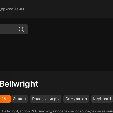
держка
Цены
Bellwright
16+
Экшен
Ролевые игры
Симулятор
Keyboard
В Bellwright, action RPG, вас ждут поселения, освобождение земе