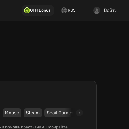
Войти
GFN Bonus
RUS
Mouse
Steam
Snail Games USA
Donkey Crew
ль и помощь крестьянам. Собирайте