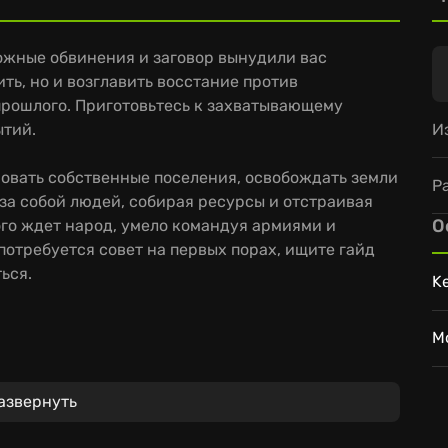
ложные обвинения и заговор вынудили вас
ть, но и возглавить восстание против
прошлого. Приготовьтесь к захватывающему
И
ытий.
основать собственные поселения, освобождать земли
Р
 за собой людей, собирая ресурсы и отстраивая
О
ого ждет народ, умело командуя армиями и
потребуется совет на первых порах, ищите гайд
ься.
K
M
ы, необходимые для выживания в этом
азвернуть
 центр сопротивления, улучшайте отношения с
нета короны. Помните, что Беллрайт предоставит