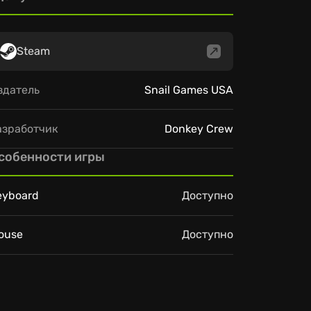
Steam
здатель
Snail Games USA
азработчик
Donkey Crew
собенности игры
eyboard
Доступно
ouse
Доступно