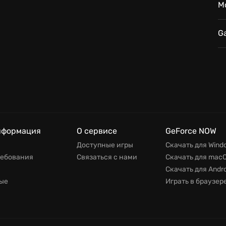
M
 касается игрового процесса, то благодаря
ать всё для выживания. Также оцените все
Enhanced Edition.
G
ернобыльской зоне, которая предстанет перед
 Каждый шаг здесь — игра со смертью, но лишь
адежду. Каждое прохождение игры Чернобылит
з и неповторимый опыт на пути к истине.
нформация
О сервисе
GeForce NOW
Доступные игры
Скачать для Wind
ребования
Связаться с нами
Скачать для mac
Скачать для Andro
ые
Играть в браузер