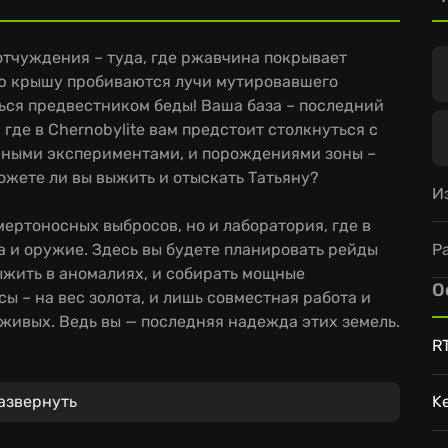
отчуждения – туда, где ржавчина покрывает
ую крышу пробиваются лучи мутировавшего
ься предвестником беды! Ваша база – последний
 где в Chernobylite вам предстоит столкнуться с
ными экспериментами, и порождениями зоны –
ожете ли вы выжить и отыскать Татьяну?
И
мертоносных выбросов, но и лаборатория, где в
Р
 и оружие. Здесь вы будете планировать рейды
выжить в аномалиях, и собирать мощные
О
ы – на вес золота, и лишь совместная работа и
 живых. Ведь вы — последняя надежда этих земель.
R
ностей и захватывающих дух своей
внимание к деталям окружения, благодаря
азвернуть
K
вижения, полностью погружающая в атмосферу
ь имеет последствия, ведь нелинейный сюжет