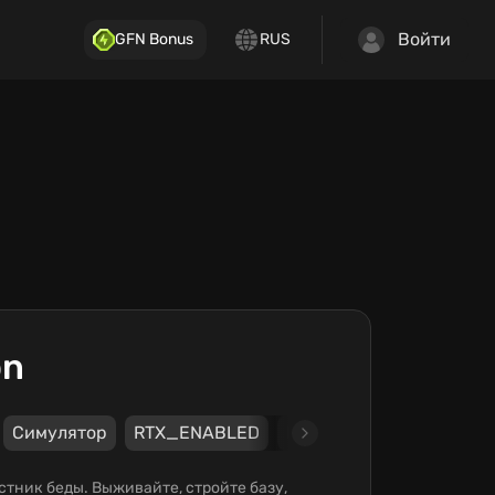
Войти
GFN Bonus
RUS
on
Симулятор
RTX_ENABLED
Keyboard
Mouse
G
естник беды. Выживайте, стройте базу,