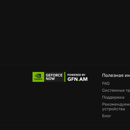
заставит просчитывать каждый шаг. Что же
уникальной системе крафта сможете созд
улучшения и нововведения в Чернобылит: 
Приготовьтесь к суровому выживанию в Ч
вами во всем своем мрачном великолепии.
пройдя этот путь, вы сможете обрести н
Enhanced Edition — это уникальный расска
Полезная и
FAQ
Системные т
Поддержка
Рекомендуем
устройства
Блог