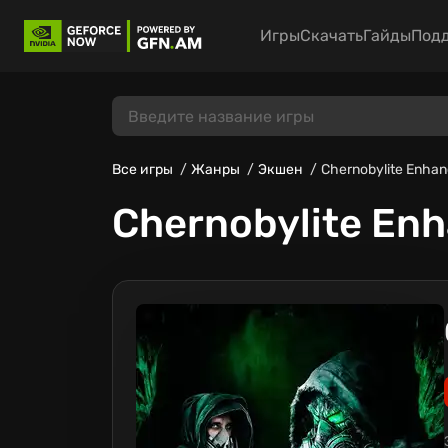
Игры
Скачать
Гайды
Под
Все игры
Жанры
Экшен
Chernobylite Enhan
Chernobylite Enh