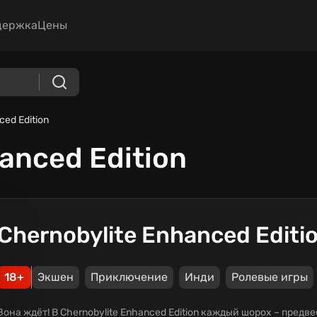
держка
Цены
ced Edition
anced Edition
Chernobylite Enhanced Editi
18+
Экшен
Приключение
Инди
Ролевые игры
Зона ждёт! В Chernobylite Enhanced Edition каждый шорох – предв