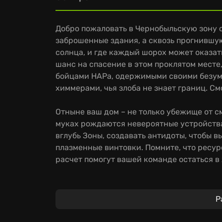
Добро пожаловать в Чернобыльскую зону 
заброшенные здания, а сквозь прогнивш
солнца, и где каждый шорох может оказат
шанс на спасение в этом проклятом месте,
бойцами НАРа, одержимыми своими безум
химмерами, чья злоба не знает границ. См
Отныне ваш дом – не только убежище от с
муках рождаются невероятные устройства
вглубь Зоны, создавать антидоты, чтобы 
плазменные винтовки. Помните, что ресурс
расчет помогут вашей команде остаться в
Готовьтесь к приключениям, полным опас
реалистичностью. Вас ждёт потрясающее 
Р
фотограмметрии и технологиям захвата д
заброшенного мира. Каждое решение здес