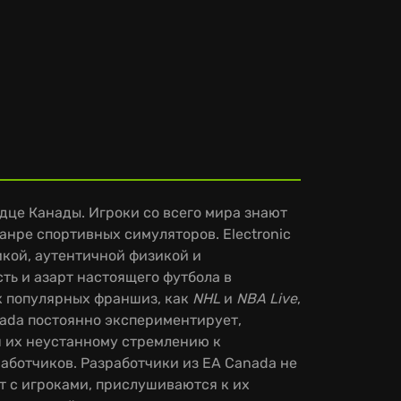
рдце Канады. Игроки со всего мира знают
анре спортивных симуляторов. Electronic
кой, аутентичной физикой и
ть и азарт настоящего футбола в
х популярных франшиз, как
NHL
и
NBA Live
,
nada постоянно экспериментирует,
я их неустанному стремлению к
работчиков. Разработчики из EA Canada не
т с игроками, прислушиваются к их