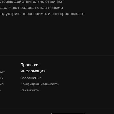
которые действительно отвечают
родолжают радовать нас новыми
индустрию неоспоримо, и они продолжают
Правовая
информация
ows
OS
Соглашение
id
Конфиденциальность
е
Реквизиты