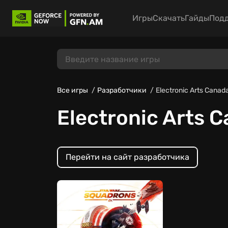
Игры
Скачать
Гайды
Под
Все игры
Разработчики
Electronic Arts Canad
Electronic Arts 
Перейти на сайт разработчика