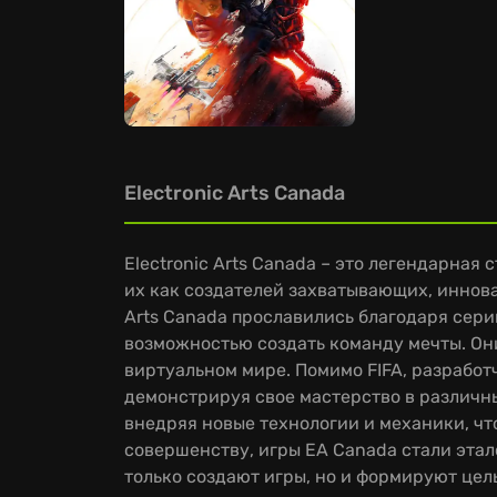
Electronic Arts Canada
Electronic Arts Canada – это легендарная
их как создателей захватывающих, иннова
Arts Canada прославились благодаря сер
возможностью создать команду мечты. Они
виртуальном мире. Помимо FIFA, разработ
демонстрируя свое мастерство в различны
внедряя новые технологии и механики, ч
совершенству, игры EA Canada стали этал
только создают игры, но и формируют цел