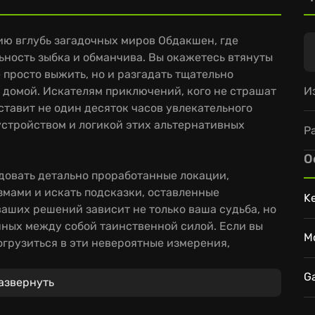
ию вглубь загадочных миров Обдакшен, где
ьность зыбка и обманчива. Вы окажетесь втянуты
е просто выжить, но и разгадать тщательно
И
 домой. Искателям приключений, кого не страшат
тавит не один десяток часов увлекательного
 устройством и логикой этих альтернативных
Р
О
довать детально проработанные локации,
мами и искать подсказки, оставленные
K
аших решений зависит не только ваша судьба, но
нных между собой таинственной силой. Если вы
M
огрузиться в эти невероятные измерения,
иям.
G
азвернуть
сностей, требующих от игрока не только логики
й уголок этих инопланетных ландшафтов может