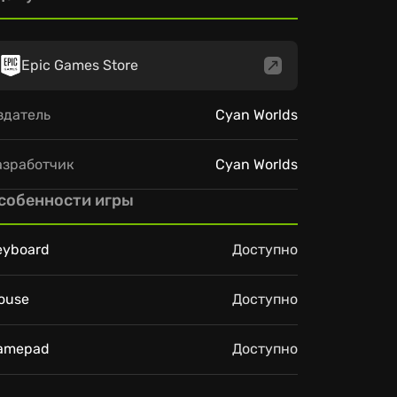
Epic Games Store
здатель
Cyan Worlds
азработчик
Cyan Worlds
собенности игры
eyboard
Доступно
ouse
Доступно
amepad
Доступно