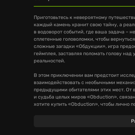
Приготовьтесь к невероятному путешеств
каждый камень хранит свою тайну, а реал
в водоворот событий, где ваша задача – н
сплетенные головоломки, чтобы вернуться
сложные загадки «Обдукции», игра предос
геймплея, заставляя поломать голову над
реальностей.
В этом приключении вам предстоит иссле
взаимодействовать с необычными механиз
предыдущими обитателями этих мест. От в
и судьба целых миров «Obduction», связа
хотите купить «Obduction», чтобы лично п
приготовьтесь к незабываемым впечатлен
Р
Миры «Похищения» полны сюрпризов и опа
и внимательности, но и смелости. Кажды