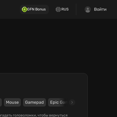
Войти
GFN Bonus
RUS
Mouse
Gamepad
Epic Games Store
Cyan Worlds
згадать головоломки, чтобы вернуться