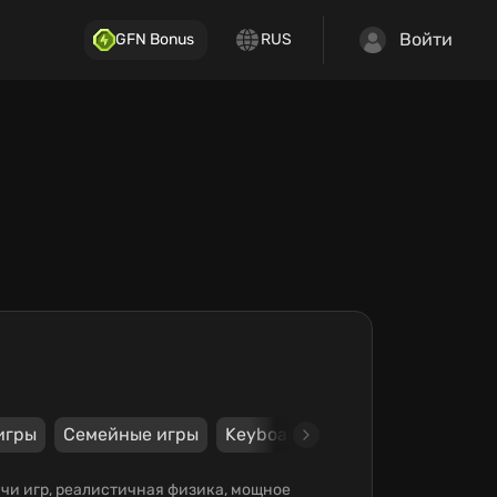
Войти
GFN Bonus
RUS
игры
Семейные игры
Keyboard
Mouse
Gamepad
ячи игр, реалистичная физика, мощное