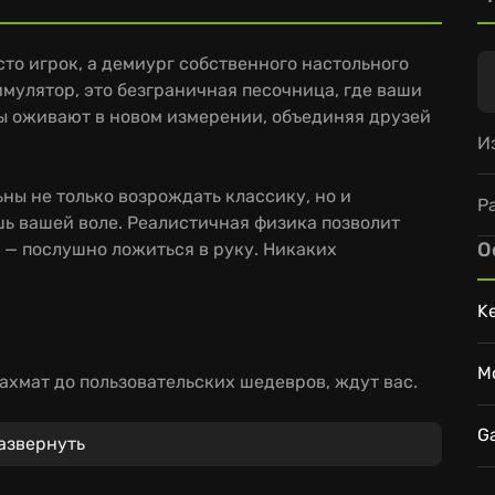
сто игрок, а демиург собственного настольного
имулятор, это безграничная песочница, где ваши
ы оживают в новом измерении, объединяя друзей
И
ны не только возрождать классику, но и
Р
ь вашей воле. Реалистичная физика позволит
О
м — послушно ложиться в руку. Никаких
K
M
ахмат до пользовательских шедевров, ждут вас.
за настоящим столом.
делитесь ими с миром и получайте вдохновение от
G
азвернуть
е, изменяйте, творите – станьте архитектором