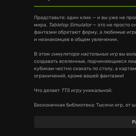
Представьте: один клик — и вы уже не про
мира.
Tabletop Simulator
— это не просто с
фантазии обретают форму, а любимые игр
и незнакомцев в общем увлечении.
В этом
симуляторе настольных игр
вы воль
создавать вселенные, подчиняющиеся лиш
кубикам честно скакать по столу, а карта
ограничений, кроме вашей фантазии!
Что делает
TTS игру
уникальной:
Бесконечная библиотека: Тысячи игр, от ш
Реалистичная физика: Почувствуйте себя 
Мощь сообщества: Создавайте свои игры, 
Р
других.
Безграничные возможности: Модифицируйт