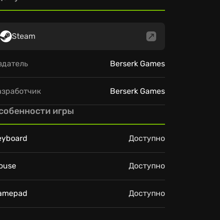
Steam
здатель
Berserk Games
азработчик
Berserk Games
собенности игры
eyboard
Доступно
ouse
Доступно
amepad
Доступно