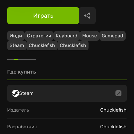
Играть
Поделиться
Инди
Стратегия
Keyboard
Mouse
Gamepad
Steam
Chucklefish
Chucklefish
Где купить
Steam
Издатель
Chucklefish
Разработчик
Chucklefish