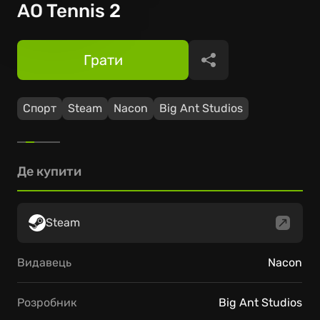
AO Tennis 2
Грати
Поділитися
Спорт
Steam
Nacon
Big Ant Studios
Де купити
Steam
Видавець
Nacon
Розробник
Big Ant Studios