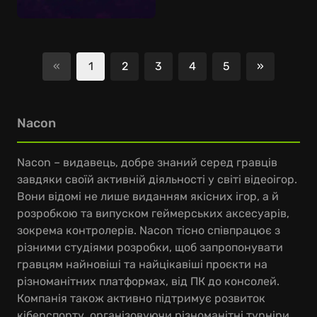
«
1
2
3
4
5
»
Наступни
Nacon
Nacon – видавець, добре знаний серед гравців
завдяки своїй активній діяльності у світі відеоігор.
Вони відомі не лише виданням якісних ігор, а й
розробкою та випуском геймерських аксесуарів,
зокрема контролерів. Nacon тісно співпрацює з
різними студіями розробки, щоб запропонувати
гравцям найновіші та найцікавіші проєкти на
різноманітних платформах, від ПК до консолей.
Компанія також активно підтримує розвиток
кіберспорту, організовуючи різноманітні турніри