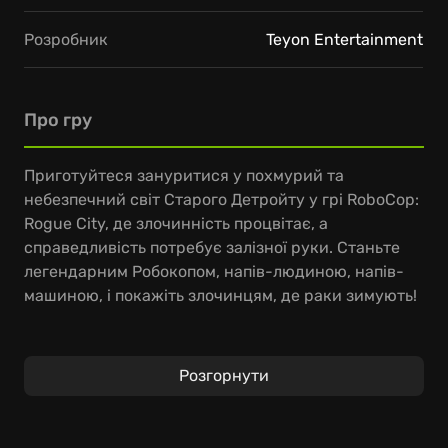
Розробник
Teyon Entertainment
Про гру
Приготуйтеся зануритися у похмурий та
небезпечний світ Старого Детройту у грі RoboCop:
Rogue City, де злочинність процвітає, а
справедливість потребує залізної руки. Станьте
легендарним Робокопом, напів-людиною, напів-
машиною, і покажіть злочинцям, де раки зимують!
Ваша місія – захищати невинних та пильнувати за
дотриманням закону у будь-який спосіб.
Розгорнути
Використовуйте свій фірмовий Auto-9 і ще два
десятки видів зброї, щоб нищити злочинців у
захопливій пригоді від першої особи. Ваша