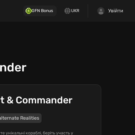
Увійти
GFN Bonus
UKR
ander
ect & Commander
lternate Realities
е унікальні кораблі, беріть участь у