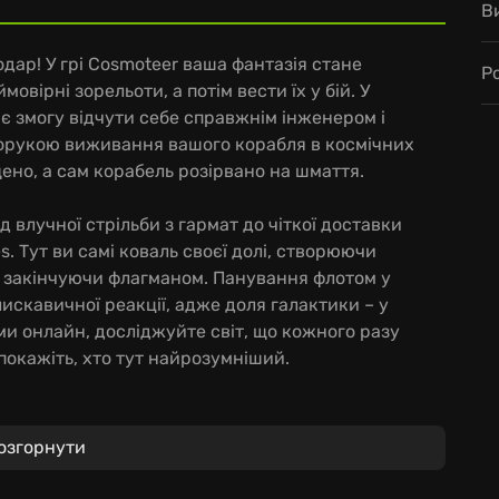
В
одар! У грі Cosmoteer ваша фантазія стане
Р
вірні зорельоти, а потім вести їх у бій. У
є змогу відчути себе справжнім інженером і
порукою виживання вашого корабля в космічних
ено, а сам корабель розірвано на шмаття.
д влучної стрільби з гармат до чіткої доставки
es. Тут ви самі коваль своєї долі, створюючи
і закінчуючи флагманом. Панування флотом у
искавичної реакції, адже доля галактики – у
ми онлайн, досліджуйте світ, що кожного разу
 покажіть, хто тут найрозумніший.
озгорнути
лів.
й.