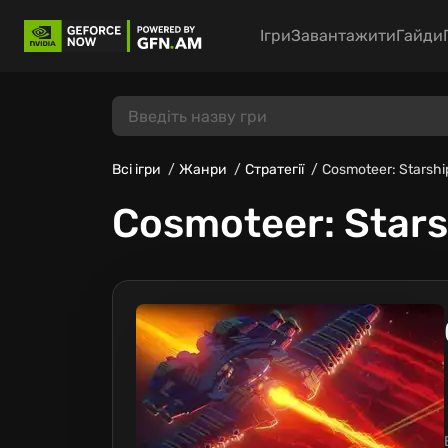
Ігри
Завантажити
Гайди
Всі ігри
Жанри
Стратегії
Cosmoteer: Starsh
Cosmoteer: Star