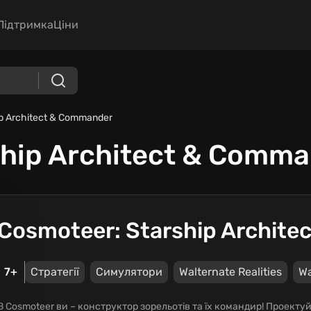
Підтримка
Ціни
ip Architect & Commander
ship Architect & Comm
Cosmoteer: Starship Archit
7+
Стратегії
Симулятори
Walternate Realities
Wa
В Cosmoteer ви – конструктор зорельотів та їх командир! Проектуйт