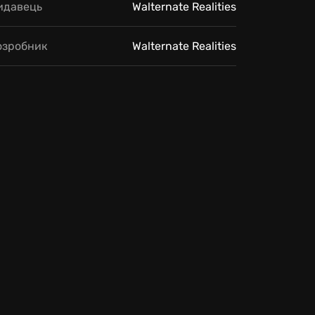
идавець
Walternate Realities
озробник
Walternate Realities