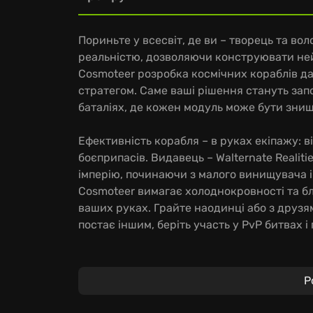
Пориньте у всесвіт, де ви – творець та вол
реальністю, дозволяючи конструювати неймо
Cosmoteer розробка космічних кораблів да
стратегом. Саме ваші рішення стануть за
баталіях, де кожен модуль може бути знищ
Ефективність корабля – в руках екіпажу: ві
боєприпасів. Видавець – Walternate Realiti
імперію, починаючи з малого винищувача 
Cosmoteer вимагає холоднокровності та бл
ваших руках. Грайте наодинці або з друзя
постає іншим, беріть участь у PvP битвах і
Ключові особливості:
Р
Зрозумілий інтерфейс для створення кораб
Реалістична фізика: кожен вибух відчутни