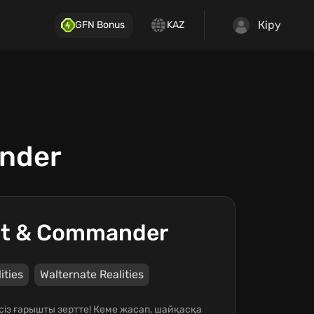
Кіру
GFN Bonus
KAZ
ander
ect & Commander
ities
Walternate Realities
із ғарышты зертте! Кеме жасап, шайқасқа