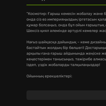
"Космотир: Ғарыш кемесін жобалау және б
онда сіз өз империяңыздың іргетасын қалай
құмар болсаңыз, онда бұл ойын ғарыштық
Шексіз қиял әлемінде әртүрлі кемелер жас
Нағыз шайқасқа дайындық – кеме дизайнын
бастайтын жолдың бір бөлшегі! Достарыңы
арқылы ғана ғарыш айдынында жеңіске жету
кеңестерімен танысыңыз, тәжірибе алмас
іздеп, үздік жобаларды талқылаңыздар!
Ойынның ерекшеліктері:
Ыңғайлы интерфейс арқасында кеме құрас
Әрбір экипаж мүшесін басқару мүмкіндігі -
Нағыз уақыт режимінде өтетін айқастарда
Ендеше, достарыңызбен бірігіп, ғарыштық