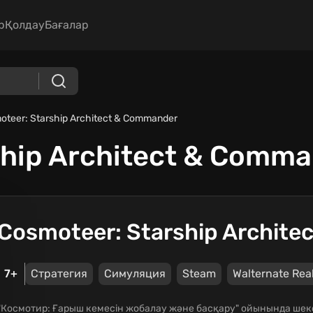
р
Қолдау
Бағалар
oteer: Starship Architect & Commander
ship Architect & Comm
Cosmoteer: Starship Archit
7+
Стратегия
Симуляция
Steam
Walternate Real
"Космотир: Ғарыш кемесін жобалау және басқару" ойынында шекс