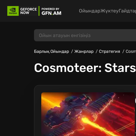
Ойындар
Жүктеу
Гайдта
Барлық Ойындар
Жанрлар
Стратегия
Cosm
Cosmoteer: Star