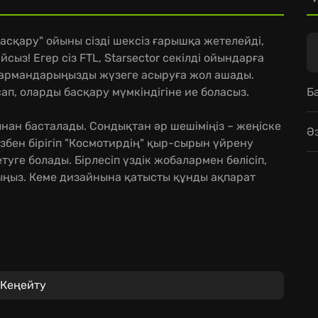
асқару" ойыны сізді шексіз ғарышқа жетелейді,
сыз! Егер сіз FTL, Starsector секілді ойындарға
 армандарыңызды жүзеге асыруға жол ашады.
Б
ап, оларды басқару мүмкіндігіне ие боласыз.
ан басталады. Сондықтан әр шешіміңіз – жеңіске
Ә
збен бірігіп "Космотирдің" қыр-сырын үйрену
ге болады. Бірлесіп үздік жобалармен бөлісіп,
ыңыз. Кеме дизайнына қатысты құнды ақпарат
тыру оңай әрі қызықты.
 сіздің қолыңызда.
Кеңейту
н ләззат алыңыз!
 шытырман оқиғаларға батыл қадам жасаңыз!