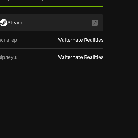
Steam
аспагер
Walternate Realities
зірлеуші
Walternate Realities