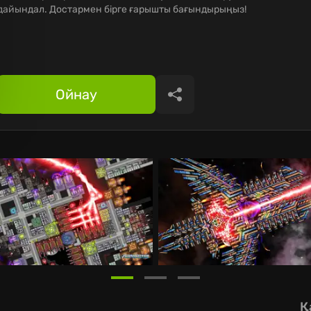
дайындал. Достармен бірге ғарышты бағындырыңыз!
Ойнау
Бөлісу
Қ