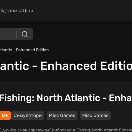
Підтримка
Ціни
Atlantic - Enhanced Edition
lantic - Enhanced Editi
Fishing: North Atlantic - Enh
0+
Симулятори
Misc Games
Misc Games
Відчуйте смак справжньої риболовлі в Fishing: North Atlantic Enhan