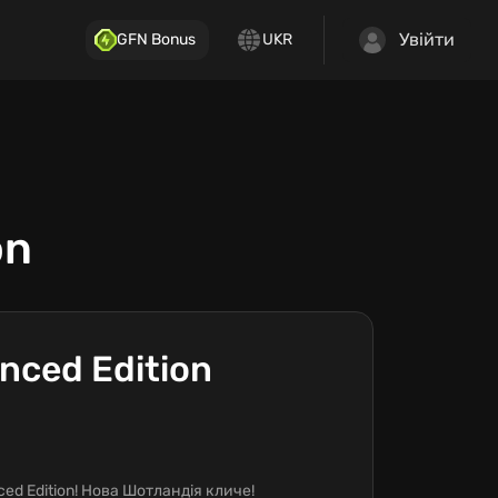
Увійти
GFN Bonus
UKR
on
anced Edition
ced Edition! Нова Шотландія кличе!