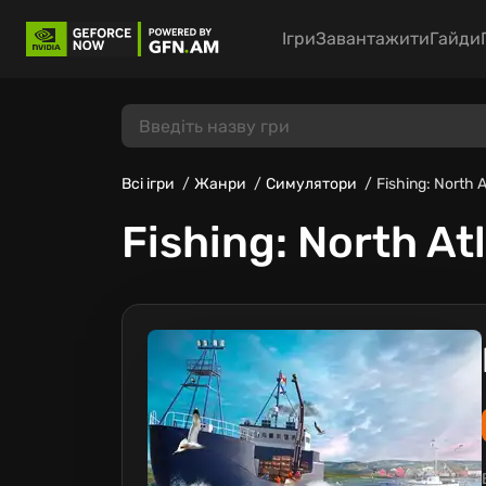
Ігри
Завантажити
Гайди
Всі ігри
Жанри
Симулятори
Fishing: North 
Fishing: North At