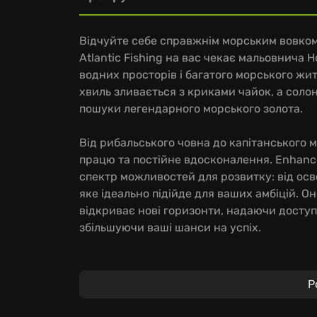
Відчуйте себе справжнім морським вовком 
Atlantic Fishing на вас чекає мальовнича 
водних просторів і багатого морського жи
хвиль зливається з криками чайок, а соло
пошуки легендарного морського золота.
Від рибальського човна до капітанського 
працю та постійне вдосконалення. Enhance
спектр можливостей для розвитку: від осв
яке ідеально підійде для ваших амбіцій. 
відкриває нові горизонти, надаючи доступ
збільшуючи ваші шанси на успіх.
Особливості гри:
Р
Опануйте різноманітні методи риболовлі: г
ярусний лов, сіті та тралення – кожен зі 