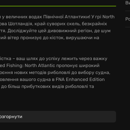
В
у величних водах Північної Атлантики! У грі North
Р
Нова Шотландія, край суворих скель, безкрайніх
ття. Досліджуйте цей дивовижний регіон, де шум
ний вітер пронизує до кісток, вирушаючи на
містка – ваш шлях до успіху лежить через важку
d Fishing: North Atlantic пропонує широкий
оєння нових методів риболовлі до вибору судна,
Оновлення вашого судна в FNA Enhanced Edition
 до більш прибуткових видів риболовлі та
озгорнути
арпун, глибоководний лов, лов омарів, крабів,
своїми унікальними викликами.