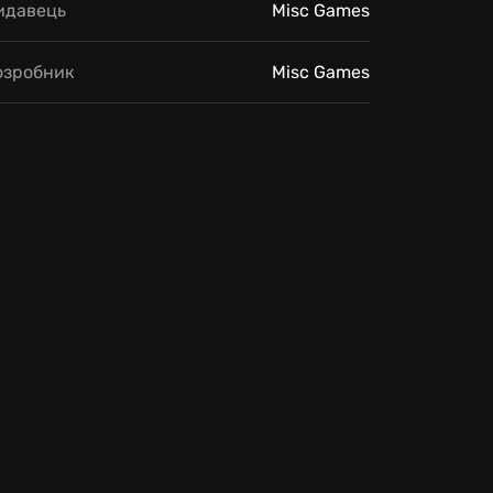
идавець
Misc Games
озробник
Misc Games