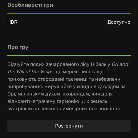
Особливості гри
HDR
Доступно
Про гру
Відчуйте подих зачарованого лісу Нібель у
Ori and
the Will of the Wisps
, де мерехтливі хащі
приховують стародавні таємниці та небезпечні
випробування. Вирушайте у мандрівку слідом за
Орі, маленьким духом-охоронцем, чия доля –
відновити втрачену гармонію цих земель,
зустрівши на шляху неймовірних союзників та
підступних ворогів. Самотньої відваги не
вистачить, щоб загоїти рани розколотого світу та
Розгорнути
повернути тепло родинного вогнища.