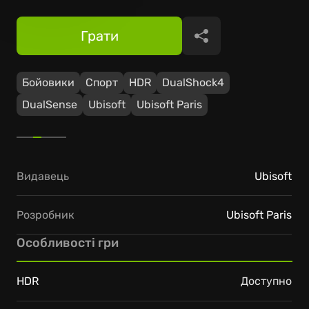
Грати
Поділитися
Бойовики
Спорт
HDR
DualShock4
DualSense
Ubisoft
Ubisoft Paris
Видавець
Ubisoft
Розробник
Ubisoft Paris
Особливості гри
HDR
Доступно