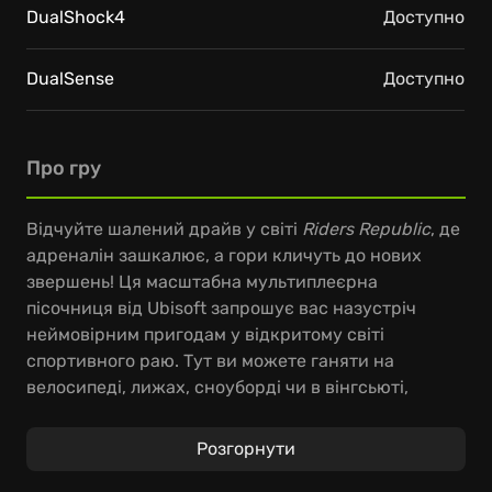
DualShock4
Доступно
DualSense
Доступно
Про гру
Відчуйте шалений драйв у світі
Riders Republic
, де
адреналін зашкалює, а гори кличуть до нових
звершень! Ця масштабна мультиплеєрна
пісочниця від Ubisoft запрошує вас назустріч
неймовірним пригодам у відкритому світі
спортивного раю. Тут ви можете ганяти на
велосипеді, лижах, сноуборді чи в вінгсьюті,
долаючи захопливі траси та виконуючи
карколомні трюки.
Розгорнути