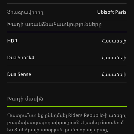
Ծրագրավորող
Ubisoft Paris
Խաղի առանձնահատկությունները
HDR
Հասանելի
DualShock4
Հասանելի
DualSense
Հասանելի
Խաղի մասին
Պատրա՞ստ եք ընկղմվել Riders Republic-ի անեզր,
բազմախաղացող տիրույթում: Այստեղ մոռանում
ես ձանձրալի առօրյան, քանի որ այս բաց,