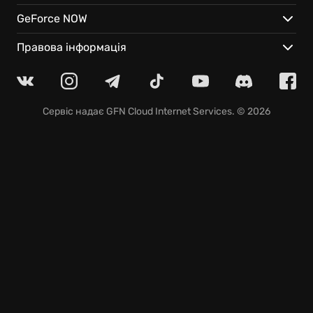
поєднання тайванської історії та захопливого
GeForce NOW
стилю китайської манги.
Правова інформація
Особливості гри:
Відвідайте детально відтворені куточки Тайбею,
зокрема Дадаоченг, де кожен камінь дихає
Сервіс надає
GFN Cloud Internet Services
. © 2026
атмосферою минулого.
Персоналізуйте свого героя унікальними
талісманами, які дарують надзвичайні можливості
та посилюють ваші навички.
Знайдіть хвилинку перепочинку у вирі подій та
пориньте у світ традиційної тайванської
настільної гри «Чотири кольори».
«Легенда про Тіандінга» – це захоплива подорож
у часі, натхненна героїчним минулим Тайваню. Не
проґавте шанс долучитися до легенди! Відчуйте
неймовірний мікс пригод, бойових мистецтв та
автентичної культури Тайваню. Хочете знати,