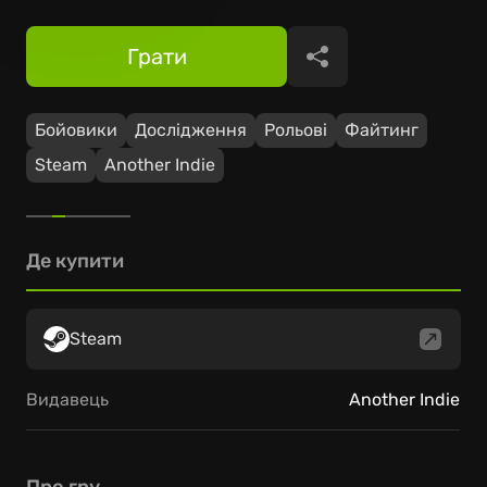
Грати
Поділитися
Бойовики
Дослідження
Рольові
Файтинг
Steam
Another Indie
Де купити
Steam
Видавець
Another Indie