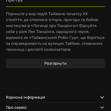
Про гру
Пориньте у вир подій Тайваню початку XX
століття, де сплелися історія, пригоди та бойові
мистецтва в «Легенді про Тіандінга»! Відчуйте
себе у ролі Ляо Тіандінга, народного героя,
відомого як «Тайванський Робін Гуд», що бореться
за справедливість на вулицях Тайбею, сповнених
таємниць і деспотії колонізаторів.
Застосовуйте кунг-фу, щоб трощити ворогів,
Розгорнути
спритно використовуйте фірмовий пояс для
акробатичних трюків та опануйте смертоносне
танто. У «Легенді про Тіандінга» перемога
залежить від стратегії та вмілого використання
оточення у битвах із зухвалими босами: від
підступних куртизанок до жорстоких
Корисна інформація
воєначальників! Відкрийте для себе мальовничий
Про сервіс
світ «Легенди про Тіандінга» – унікальне