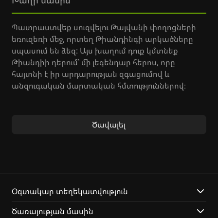
Խաղի մասին
Պատրաստվեք սուզվելու Թայվանի փողոցների
եռուզեռի մեջ, որտեղ Թիանդինգի արկածները
սպասում են ձեզ: Այս խաղում դուք կմտնեք
Թիանդիի դերում՝ մի լեգենդար հերոս, որը
հայտնի է իր արդարության զգացումով և
անզուգական մարտական հմտություններով։
Ձեր առաքելությունն է պայքարել հզոր
թշնամիների դեմ՝ օգտագործելով ձեռնամարտի
Ծավալել
հնարքներ և շրջապատող միջավայրը:
Յուրաքանչյուր մարտահրավեր ձեզանից
կպահանջի ոչ միայն ուժ, այլև խելք՝ հաղթելու
համար։ Հետաքրքրվա՞ծ եք ինչպես են լավագույն
արկածային խաղերը զարգացնում խաղացողի
տրամաբանական միտքը։
Օգտակար տեղեկատվություն
Ծառայության մասին
Եզակի առանձնահատկությունները ներառում են.