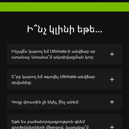
Ի՞նչ կլինի եթե…
Ինչպե՞ս կարող եմ Ultimate-ի անվճար օր
ստանալ: Ստանա՞մ ակտիվացման կոդ:
Այո, մենք ձեզ կուղարկենք ակտիվացման
Ե՞րբ կարող եմ օգտվել Ultimate անվճար
գովազդային կոդ էլեկտրոնային փոստով,
օրվանից:
եթե ակցիայի ընթացքում բոլոր պայմանները
պահպանված են եղել։
Դուք կարող եք ակտիվացնել ձեր անվճար
Կոդը փոստին չի եկել, ի՞նչ անեմ։
Ultimate օրը երբ ցանկանաք:
Համոզվեք, որ կատարել եք ակցիայի բոլոր
Եթե ​​ես բաժանորդագրություն գնեմ
պայմանները և մի մոռացեք ստուգել ձեր
գործընկերների միջոցով, կստանա՞մ