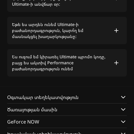
սպամի թղթապանակը ձեր էլ. Եթե ​​նամակ
Ultimate-ի անվճար օր:
չկա, ապա դիմեք տեխնիկական
աջակցությանը:.
Ոչ, Ultimate անվճար օրվա կտրոնը կտրվի
Եթե ​​ես արդեն ունեմ Ultimate-ի
միայն այն օգտատերերին, ովքեր գնել են
բաժանորդագրություն, կարո՞ղ եմ
Performance բաժանորդագրություն GFN.AM
մասնակցել խաղարկությանը:
կայքում:
Անշուշտ։
Ես ուզում եմ կիրառել Ultimate պրոմո կոդը,
բայց ես ակտիվ Performance
բաժանորդագրություն ունեմ
Ամեն ինչ կարգին է. Ultimate պրոմո կոդով
բաժանորդագրությունը կսկսվի դրա
Օգտակար տեղեկատվություն
ակտիվացումից անմիջապես հետո:
Performance բաժանորդագրությունը
Ծառայության մասին
կավելացվի բաժանորդագրության հերթում և
ակտիվ կդառնա ընթացիկ
GeForce NOW
բաժանորդագրության վերջում: