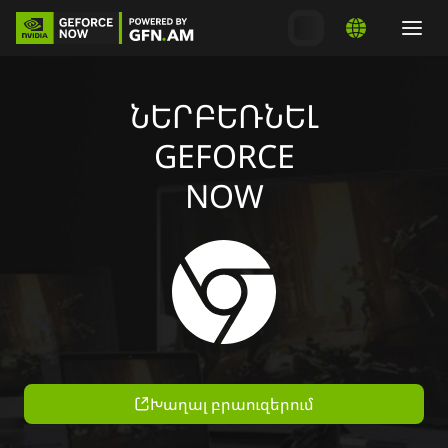
ՆԵՐԲԵՌՆԵԼ
GEFORCE
NOW
Խաղալ բրաուզերում