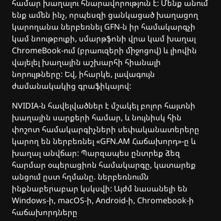
համար խաղալու հնարավորություն է: Մենք անում
ենք ամեն ինչ, որպեսզի ցանկացած խաղացող
կարողանա ներբեռնել GFN-ն իր համակարգչի
կամ նոութբուքի, սմարթֆոնի վրա կամ խաղալ
ChromeBook-ում (բրաուզերի միջոցով) և լիովին
վայելել խաղային աշխարհի հիանալի
նորույթները: Եվ, իհարկե, լավագույն
ժամանակակից գրաֆիկայով:
NVIDIA-ն հավելվածներ է մշակել բոլոր հայտնի
խաղային սարքերի համար, և նույնիսկ հին
փոշոտ համակարգիչների սեփականատերերը
կարող են ներբեռնել «GFN.AM Հաճախորդ»-ը և
խաղալ անվճար: Պարզապես ընտրեք ձեզ
հարմար օպերացիոն համակարգը, կատարեք
անցում ըստ հղմանը. ներբեռնումն
ինքնաբերաբար կսկսվի: Այժմ նասանելի են
Windows-ի, macOS-ի, Android-ի, Chromebook-ի
հաճախորդները