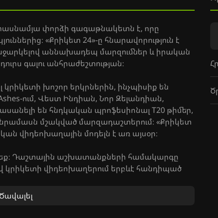
 տասնամյա փորձի գագաթնակետն է, որը
ուններից։ «Քրիկետ 24»-ը հնարավորություն է
ռաջարկելով աննախադեպ մարզումներ և իրական
Հ
դուրս գալու անհրաժեշտության։
կրիկետի խոշոր երկրներին, ինչպիսիք են
Ծ
hes-ում, Վեստ Ինդիան, Նոր Զելանդիան,
հասանելի են հնդկական պրոֆեսիոնալ T20 թիմեր,
անրամասն մշակված մարզադաշտերում։ «Քրիկետ
կան վիդեոխաղային մոդելն է առ այսօր։
րբեք։ Դաշտային աշխատանքների համակարգը
վ կրիկետի վիդեոխաղերում երբևէ հանդիպած
իերայի ռեժիմում հետևեք ձեր խաղացողի
նչև միջազգային մակարդակ, զարգացնելով ձեր
Ծավալել
ագուների քանակը։ Խաղացեք առցանց ձեր
ցողների դեմ՝ անկախ հարթակից։