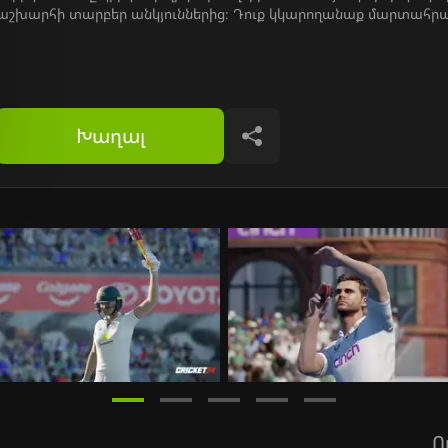
աշխարհի տարբեր անկյուններից։ Դուք կկարողանաք մարտահրավ
Խաղալ
Կիսվել
Ո