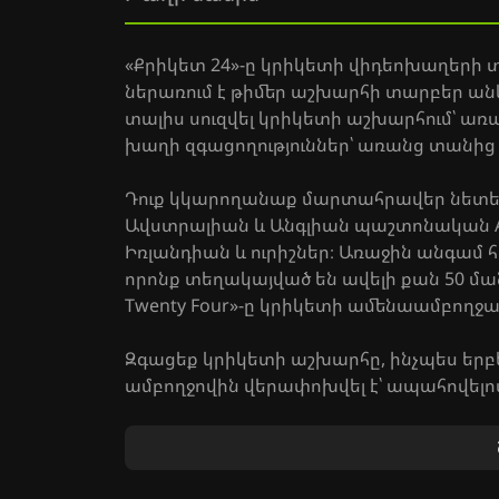
«Քրիկետ 24»-ը կրիկետի վիդեոխաղերի
ներառում է թիմեր աշխարհի տարբեր անկյ
տալիս սուզվել կրիկետի աշխարհում՝ ա
խաղի զգացողություններ՝ առանց տանից 
Դուք կկարողանաք մարտահրավեր նետել 
Ավստրալիան և Անգլիան պաշտոնական As
Իռլանդիան և ուրիշներ։ Առաջին անգամ 
որոնք տեղակայված են ավելի քան 50 մ
Twenty Four»-ը կրիկետի ամենաամբողջա
Զգացեք կրիկետի աշխարհը, ինչպես ե
ամբողջովին վերափոխվել է՝ ապահովելո
ամենաիրատեսական կառավարումը։ Կար
ճանապարհին՝ ակումբային կրիկետից մի
հմտությունները և ավելացնելով երկրպ
ընկերների և աշխարհի լավագույն խաղա