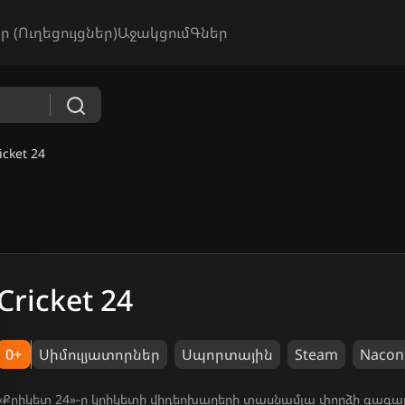
ր (Ուղեցույցներ)
Աջակցում
Գներ
icket 24
Cricket 24
0+
Սիմուլյատորներ
Սպորտային
Steam
Nacon
«Քրիկետ 24»-ը կրիկետի վիդեոխաղերի տասնամյա փորձի գագաթն