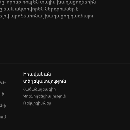
մը, որոնք թույլ են տալիս խաղացողներին
նը նաև ակտիվորեն ներդրումներ է
ելով պրոֆեսիոնալ խաղացող դառնալու
Իրավական
տեղեկատվություն
ws-
Համաձայնագիր
-ի
Կոնֆիդենցիալություն
Ռեկվիզիտներ
d-ի
ում