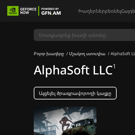
Խաղեր
Ներբեռնել
Հայդե
Բոլոր խաղերը
Մշակող ստուդիա
AlphaSoft L
AlphaSoft LLC
1
Այցելել ծրագրավորողի կայքը