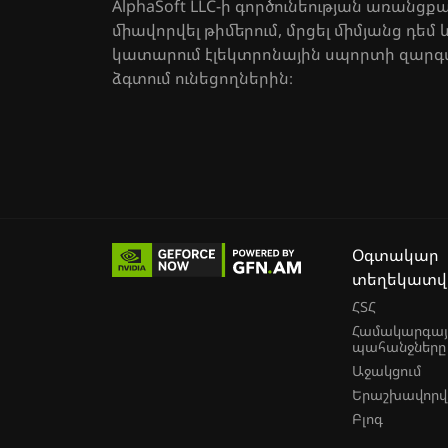
AlphaSoft LLC-ի գործունեության առանց
միավորվել թիմերում, մրցել միմյանց դեմ
կատարում էլեկտրոնային սպորտի զարգա
ձգտում ունեցողներին։
Օգտակար
տեղեկատվո
ՀՏՀ
Համակարգայ
պահանջները
Աջակցում
Երաշխավորվ
Բլոգ