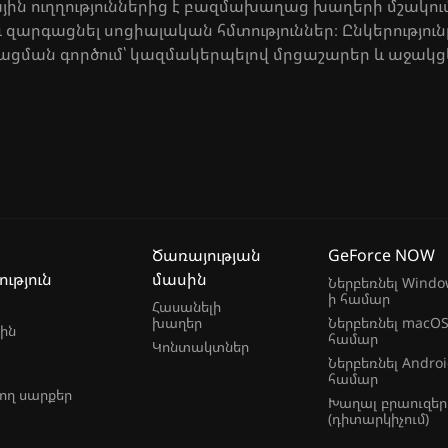
քային ուղղություններից է բազմախաղաց խաղերի մշակու
 և զարգացնել սոցիալական հմտություններ։ Ընկերությու
ցման գործում՝ կազմակերպելով մրցաշարեր և աջակց
Ծառայության
GeForce NOW
ւթյուն
մասին
Ներբեռնել Windo
ի համար
Հասանելի
խաղեր
Ներբեռնել macOS
ին
համար
Կոնտակտներ
Ներբեռնել Androi
համար
ող սարքեր
Խաղալ բրաուզեր
(դիտարկիչում)