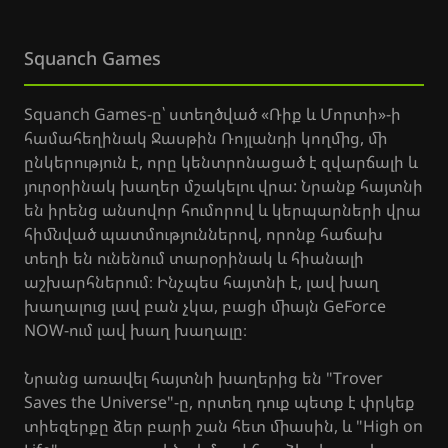
Squanch Games
Squanch Games-ը՝ ստեղծված «Ռիք և Մորտի»-ի
համահեղինակ Ջասթին Ռոյլանդի կողմից, մի
ընկերություն է, որը կենտրոնացած է զվարճալի և
յուրօրինակ խաղեր մշակելու վրա: Նրանք հայտնի
են իրենց անսովոր հումորով և կերպարների վրա
հիմնված պատմություններով, որոնք հաճախ
տեղի են ունենում տարօրինակ և հիանալի
աշխարհներում։ Ինչպես հայտնի է, լավ խաղ
խաղալուց լավ բան չկա, բացի միայն GeForce
NOW-ում լավ խաղ խաղալը։
Նրանց առավել հայտնի խաղերից են "Trover
Saves the Universe"-ը, որտեղ դուք պետք է փրկեք
տիեզերքը ձեր բարի շան հետ միասին, և "High on