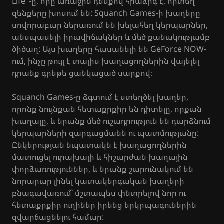
Life"-ը, որը առաջին դեմքով հրաձիգ է, որտեղ
զենքերը խոսում են: Squanch Games-ի խաղերը
սովորաբար ներառում են խելահեղ կերպարներ,
անսպասելի իրավիճակներ և մեծ քանակությամբ
ծիծաղ: Այս խաղերը հասանելի են GeForce NOW-
ում, ինչը թույլ է տալիս խաղացողներին վայելել
դրանք գրեթե ցանկացած սարքով։
Squanch Games-ը ձգտում է ստեղծել խաղեր,
որոնք նույնքան հետաքրքիր են դիտելը, որքան
խաղալը, և նրանք մեծ ուշադրություն են դարձնում
կերպարների զարգացմանն ու պատմությանը:
Ընկերության նպատակն է խաղացողներին
մատուցել ուրախալի և հիշարժան խաղային
փորձառություններ, և նրանք շարունակում են
նորարար լինել կատակերգական խաղերի
բնագավառում՝ մշտապես փնտրելով նոր ու
հետաքրքիր ուղիներ իրենց երկրպագուներին
զվարճացնելու համար: