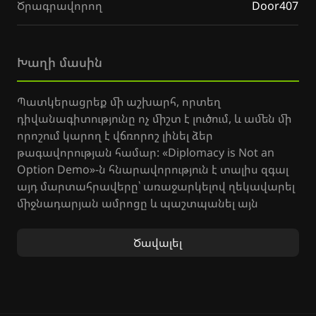
Ծրագրավորող
Door407
Խաղի մասին
Պատկերացրեք մի աշխարհ, որտեղ
դիվանագիտությունը ոչ միշտ է լուծում, և ամեն մի
որոշում կարող է վճռորոշ լինել ձեր
թագավորության համար: «Diplomacy is Not an
Option Demo»-ն հնարավորություն է տալիս զգալ
այդ մարտահրավերը՝ առաջարկելով ղեկավարել
միջնադարյան ամրոցը և պաշտպանել այն
անհամար թշնամիներից։ Սա Door407's Strategy
Demo-ի համառոտ տարբերակն է, որտեղ դուք
Ծավալել
կկառուցեք պաշտպանական կառույցներ,
կզարգացնեք ձեր բանակը:
Այս Indie Stratagem Demo-ում դուք ստիպված