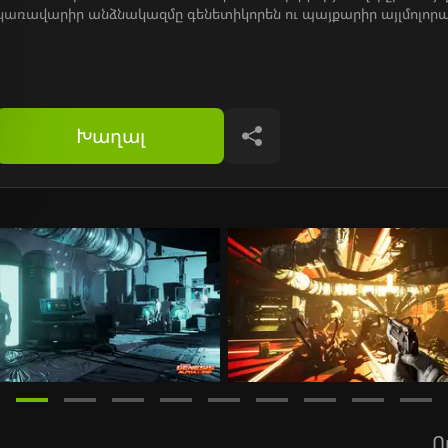
կառավարիր անձնակազմը գենետիկորեն ու պայքարիր այլմոլորա
Խաղալ
Կիսվել
Ո