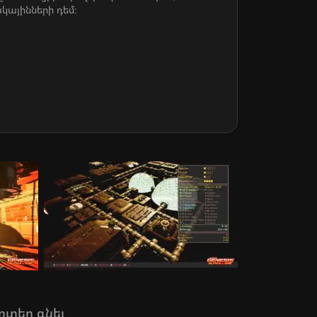
կայինների դեմ։
րտեղ գնել