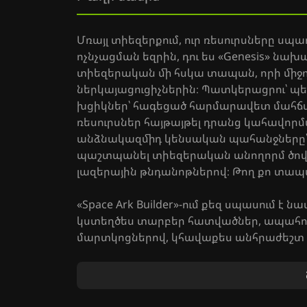
Մռայլ տիեզերքում, ուր ռեսուրսները սպա
ոչնչացման եզրին, դու ես «Genesis» նախագ
տիեզերական մի հսկա տապան, որի միջո
ներկայացուցիչներին։ Պատկերացրու՝ պետ
խցիկներ՝ հագեցած հարմարավետ մահճա
ռեսուրսներ հայթայթել դրանց կահավորմ
անձնակազմիդ կենսական պահանջները՝ թ
պաշտպանել տիեզերական անողորմ ծովա
լազերային թնդանոթներով։ Թող քո տապ
«Space Ark Builder»-ում քեզ սպասում է 
կստեղծես տարբեր հատվածներ, ապահո
մարտկոցներով, կհավաքես անհրաժեշտ ռ
տարրեր, և կանցկացնես կարևորագույն 
գտնելու համար։ Բայց մի մոռացիր զգոն լի
Անընդհատ պետք է կռվել այլմոլորակային
ներխուժել քո տիեզերանավ։ Ամեն մի որո