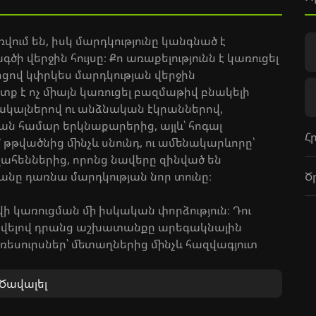
ռվում են, իսկ մարդկությունը կանգնած է
ծի վերջին հույսը։ Քո առաքելությունն է կառուցել
ցով կփրկես մարդկության վերջին
ք է ոչ միայն կառուցել բազմաթիվ բնակելի
կալներով ու անձնական էկրաններով,
ան համար երկնաքարերից, այլև՝ հոգալ
Հ
թվածնից մինչև սնունդ, ու ամենակարևորը՝
հեններից, որոնց նավերը զինված են
Ծ
անը դառնա մարդկության նոր տունը։
նավի կառուցման մի իսկական փորձություն։ Դու
վելով դրանց աշխատանքը արեգակնային
եսուրսներ՝ մետաղներից մինչև հազվագյուտ
հետազոտություններ՝ նոր տեխնոլոգիաներ
նել. դու միայնակ չես այս տիեզերքում։
Ծավալել
 վտանգների դեմ, որոնք միշտ փորձում են
շումդ կարող է ճակատագրական լինել։ Այս